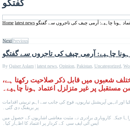
گفتگو
ماد ہونا چاہیے: آرمی چیف کی تاجروں سے گفتگو
latest news
Home
Next
Previous
ہونا چاہیے: آرمی چیف کی تاجروں سے گفتگو
By
Qaiser Aslam
|
latest news
,
Opinion
,
Pakistan
,
Uncategorized
,
Wo
لف شعبوں میں قابل ذکر صلاحیت رکھتا ہے،
 مستقبل پر غیر متزلزل اعتماد ہونا چاہیے۔
 اور انہیں آپریشنل تیاریوں، فوج کی جانب سے اہم تربیتی اقدامات
پر بریفنگ دی گئی۔
ہا جبکہ کاروباری برادری نے مثبت معاشی اشاریوں کے حصول میں
ایس آئی ایف سی کے کردار پر اعتماد کا اظہار کیا۔