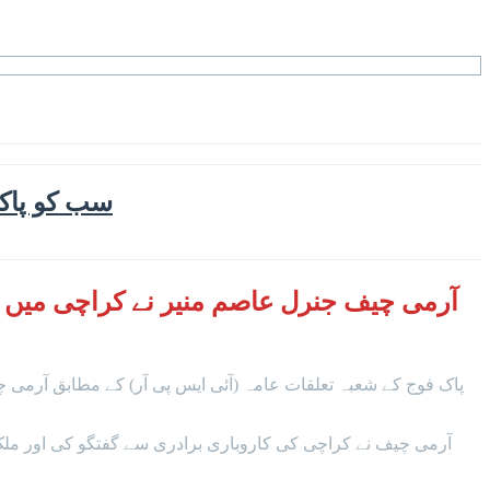
سب کو پاکس
آرمی چیف جنرل عاصم منیر نے کراچی میں 
پاک فوج کے شعبہ تعلقات عامہ (آئی ایس پی آر) کے مطابق آرمی چی
آرمی چیف نے کراچی کی کاروباری برادری سے گفتگو کی اور مل