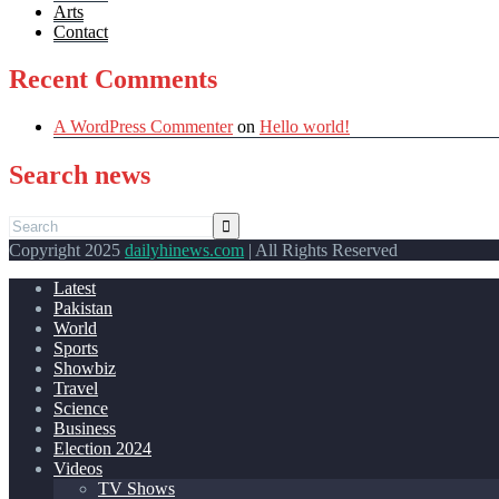
Arts
Contact
Recent Comments
A WordPress Commenter
on
Hello world!
Search news
Copyright 2025
dailyhinews.com
| All Rights Reserved
Latest
Pakistan
World
Sports
Showbiz
Travel
Science
Business
Election 2024
Videos
TV Shows