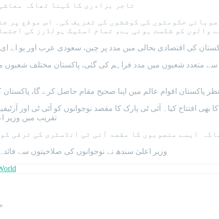
تاجر برادری کا کہنا تھاکہ معاشی
صوبائی حکومتوں کی کوششوں کی تعریف کی۔ اس موقع پر جن
ے والوں کو شکست ہوئی ہے، تمام اسٹیک ہولڈرز کی اجتما
کستان کی اقتصادی بحالی میں مدد پر چین، سعودی عرب اور یو اے ای 
ب سے متعدد شعبوں میں مدد فراہم کی گئی، پاکستان مختلف شعبوں 
نظر پاکستان اقوام عالم میں اپنا صحیح مقام حاصل کرے گا، پاکستان 
بھی افتتاح کیا۔ آئی ٹی پارک کا مقصد نوجوانوں کو آئی ٹی اور آرٹیفی
تقریب میں وزیر ا
اکہ ایسے منصوبوں کا مقصد آئی ٹی انڈسٹری کی ترقی کو 
وزیر اعلیٰ سندھ نے نوجوانوں کی صلاحیتوں سے فائدہ 
World
*