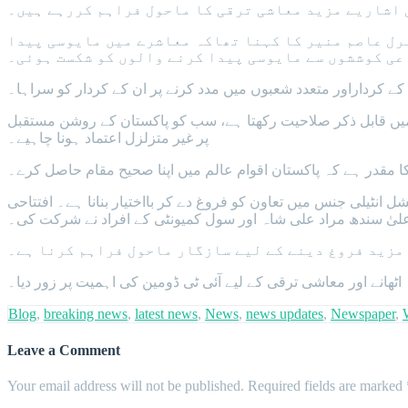
 اشاریے مزید معاشی ترقی کا ماحول فراہم کررہے ہیں۔
رل عاصم منیر کا کہنا تھاکہ معاشرے میں مایوسی پیدا
عی کوششوں سے مایوسی پیدا کرنے والوں کو شکست ہوئی۔
کے کرداراور متعدد شعبوں میں مدد کرنے پر ان کے کردار کو سراہا۔
میں قابل ذکر صلاحیت رکھتا ہے، سب کو پاکستان کے روشن مستقبل
پر غیر متزلزل اعتماد ہونا چاہیے۔
کا مقدر ہے کہ پاکستان اقوام عالم میں اپنا صحیح مقام حاصل کرے۔
شل انٹیلی جنس میں تعاون کو فروغ دے کر بااختیار بنانا ہے۔ افتتاحی
علیٰ سندھ مراد علی شاہ اور سول کمیونٹی کے افراد نے شرکت کی۔
مزید فروغ دینے کے لیے سازگار ماحول فراہم کرنا ہے۔
اٹھانے اور معاشی ترقی کے لیے آئی ٹی ڈومین کی اہمیت پر زور دیا۔
Blog
,
breaking news
,
latest news
,
News
,
news updates
,
Newspaper
,
Leave a Comment
Your email address will not be published.
Required fields are marked