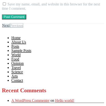
Save my name, email, and website in this browser for the next
time I comment.
Next
Previous
Home
About Us
Posts
Sample Posts
World
Food
Opinion
Travel
Science
Arts
Contact
Recent Comments
A WordPress Commenter
on
Hello world!