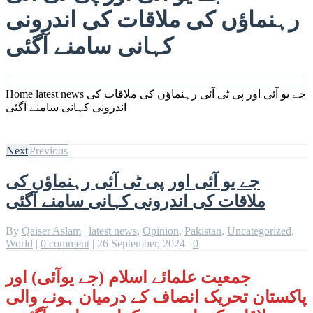
رہنماؤں کی ملاقات کی اندرونی
کہانی سامنے آگئی
جے یو آئی اور پی ٹی آئی رہنماؤں کی ملاقات کی
latest news
Home
اندرونی کہانی سامنے آگئی
Next
Previous
جے یو آئی اور پی ٹی آئی رہنماؤں کی
ملاقات کی اندرونی کہانی سامنے آگئی
By
Qaiser Aslam
|
latest news
,
Opinion
,
Pakistan
,
Uncategorized
,
World
|
0 comment
|
26 September, 2024
|
0
جمعیت علمائے اسلام (جے یوآئی) اور
پاکستان تحریک انصاف کے درمیان ہونے والی