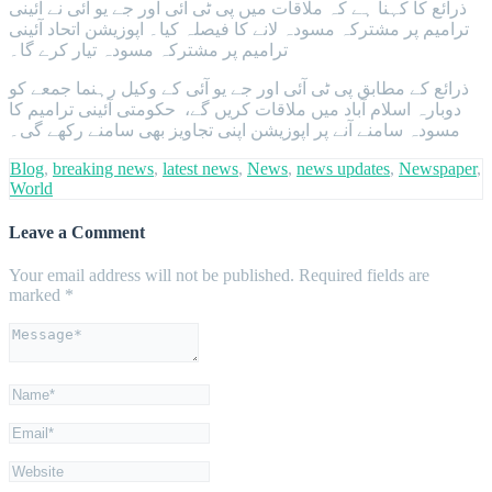
ذرائع کا کہنا ہے کہ ملاقات میں پی ٹی آئی اور جے یو آئی نے آئینی
ترامیم پر مشترکہ مسودہ لانے کا فیصلہ کیا۔ اپوزیشن اتحاد آئینی
ترامیم پر مشترکہ مسودہ تیار کرے گا۔
ذرائع کے مطابق پی ٹی آئی اور جے یو آئی کے وکیل رہنما جمعے کو
دوبارہ اسلام آباد میں ملاقات کریں گے، حکومتی آئینی ترامیم کا
مسودہ سامنے آنے پر اپوزیشن اپنی تجاویز بھی سامنے رکھے گی۔
Blog
,
breaking news
,
latest news
,
News
,
news updates
,
Newspaper
,
World
Leave a Comment
Your email address will not be published.
Required fields are
marked
*