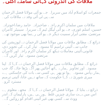
ملاقات کی اندرونی کہانی سامنے آگئی۔
جمعرات کو اسلام آباد میں سربراہ جے یو آئی مولانا فضل الرحمان
سے پی ٹی آئی وفد نے ملاقات کی۔
ملاقات میں سلمان اکرم راجہ، صاحبزادہ حامد رضا،اخونزادہ
حسین، اسلم غوری، جے یو آئی لیگل ٹیم کے سربراہ سینیٹر کامران
مرتضیٰ، مفتی ابرار سمیت دیگر جے یو آئی رہنما بھی موجود تھے۔
ذرائع کے مطابق ملاقات میں مولانا فضل الرحمان نے اپوزیشن کی
جانب سے آئینی ترامیم کا مسودہ تیار کرنے کی تجویز دی،
قانونی،آئینی معاملات دیکھ کر سلمان اکرم راجہ اور کامران
مرتضیٰ مسودہ تیار کریں گے۔
ذرائع کے مطابق ملاقات میں مولانا فضل الرحمان نے کہا کہ اپنا
مسودہ اور تجاویز ہمارے ہاتھ آجائیں پھر آگے بڑھا جائے گا، جب
ہمارےپاس مسودہ ہوا تو پھر ہی کسی سے بات کی جاسکتی ہے،
میری شوریٰ نے کہا حکومت کے ساتھ نہیں جانا، آئینی ترمیم
مسترد کرو۔
ذرائع نے بتایا کہ مولانا فضل الرحمان نے کہا کہ مجھے معلوم ہے
اس میں بہت ساری چیزیں غلط ہورہی ہیں، پارلیمان کے اندر
ووٹ سے کسی بھی غیر آئینی اقدام کو روکیں گے۔