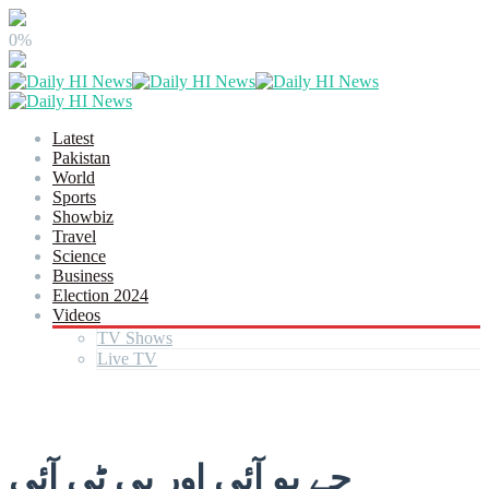
0%
Latest
Pakistan
World
Sports
Showbiz
Travel
Science
Business
Election 2024
Videos
TV Shows
Live TV
جے یو آئی اور پی ٹی آئی