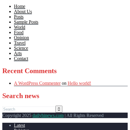
Home
About Us
Posts
Sample Posts
World
Food
Opinion
Travel
Science
Arts
Contact
Recent Comments
A WordPress Commenter
on
Hello world!
Search news
Copyright 2025
dailyhinews.com
| All Rights Reserved
Latest