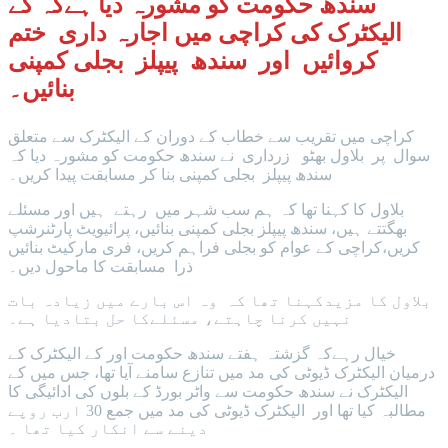
سندھ حکومت کو مشورہ دیا ہےکہ کے
الیکٹرک کی کراچی میں اجارہ داری ختم
کروائیں اور سندھ پیپلز بجلی کمپنی
بنائیں۔
کراچی میں تقریب سے خطاب کے دوران کے الیکٹرک سے متعلق
سوال پر بلاول بھٹو زرداری نے سندھ حکومت کو مشورہ دیا کہ
سندھ پیپلز بجلی کمپنی بنا کر مسابقت پیدا کریں۔
بلاول کا کہنا تھا کہ ہم سب شہر میں رہتے ہیں اور مسئلے
بھگتتے ہیں، سندھ پیپلز بجلی کمپنی بنائیں، پرائیویٹ پارٹنرشپ
کریں،کراچی کے عوام کو بجلی فراہم کریں، فری مارکیٹ بنائیں
ذرا مسابقت کا ماحول دیں۔
بلاول کا مزیدکہنا تھا کہ وہ اس بارے میں زیادہ بات
نہیں کرنا چاہتے، مسئلےکا حل بتادیا ہے۔
خیال رہےکہ گزشتہ ہفتے سندھ حکومت اور کے الیکٹرک کے
درمیان الیکٹرک ڈیوٹی کی مد میں تنازع سامنے آیا تھا، جس میں کے
الیکٹرک نے سندھ حکومت سے واٹر بورڈ کے بلوں کی ادائیگی کا
مطالبہ کیا تھا اور الیکٹرک ڈیوٹی کی مد میں جمع 30 ارب روپے
دینے سے انکار کیا تھا ۔