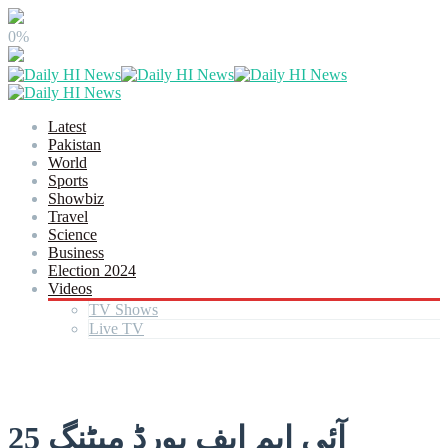
0%
Latest
Pakistan
World
Sports
Showbiz
Travel
Science
Business
Election 2024
Videos
TV Shows
Live TV
آئی ایم ایف بورڈ میٹنگ 25