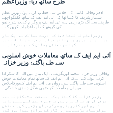
وزیراعظم
طرح ساتھ دیا:
ادھر وفاقی کابینہ کے اجلاس سے خطاب کرتے ہوئے وزیراعظم
شہباز شریف کا کہنا تھا کہ آئی ایم ایف کے ساتھ گفتگو اچھے
طریقے سے آگے بڑھ رہی ہے، آئی ایم ایف پروگرام کےبعد شرح نمو
کی گروتھ کے لیے اقدامات کریں گے۔
وزیراعظم کا کہنا تھا کہ دوست ممالک نے ایک بار
پھر ہمارا پوری طرح ساتھ دیا ہے، دوست ممالک نے وہ
کیا جو بھائی بھائی کے لیےکرتا ہے۔
آئی ایم ایف کے ساتھ معاملات خوش اسلوبی
سے طے پاگئے: وزیر خزانہ
وفاقی وزیر خزانہ محمد اورنگزیب نے ایک بیان میں اللہ کا شکر ادا
کرتے ہوئے کہا ہےکہ آئی ایم ایف کے ساتھ تمام معاملات خوش
اسلوبی سے طے پاگئے ہیں، رواں ماہ آئی ایم ایف کےبورڈاجلاس
میں ان معاملات کو حتمی شکل دے دی جائےگی۔
وزیر خزانہ کا کہنا ہےکہ معیشت استحکام کے بعد
ترقی کی جانب گامزن ہے، شرح سود میں کمی سےسرمایہ
کاری اور کاروباری سرگرمیاں بڑھیں گی، معاشی
سرگرمیاں بڑھنے سے روزگار کے مواقع پیدا ہوں گے،