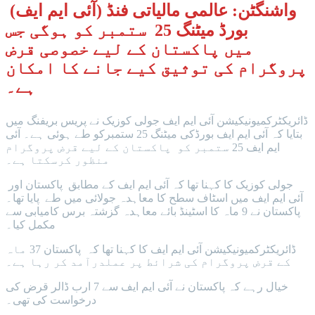
واشنگٹن: عالمی مالیاتی فنڈ (آئی ایم ایف)
بورڈ میٹنگ 25 ستمبر کو ہوگی جس
میں پاکستان کے لیے خصوصی قرض
پروگرام کی توثیق کیے جانے کا امکان
ہے۔
ڈائریکٹرکمیونیکیشن آئی ایم ایف جولی کوزیک نے پریس بریفنگ میں
بتایا کہ آئی ایم ایف بورڈکی میٹنگ 25 ستمبرکو طے ہوئی ہے۔ آئی
ایم ایف 25 ستمبر کو پاکستان کے لیے قرض پروگرام
منظور کرسکتا ہے۔
جولی کوزیک کا کہنا تھا کہ آئی ایم ایف کے مطابق پاکستان اور
آئی ایم ایف میں اسٹاف سطح کا معاہدہ جولائی میں طے پایا تھا۔
پاکستان نے 9 ماہ کا اسٹینڈ بائے معاہدہ گزشتہ برس کامیابی سے
مکمل کیا۔
ڈائریکٹرکمیونیکیشن آئی ایم ایف کا کہنا تھا کہ پاکستان 37 ماہ
کے قرض پروگرام کی شرائط پر عملدرآمد کر رہا ہے۔
خیال رہے کہ پاکستان نے آئی ایم ایف سے 7 ارب ڈالر قرض کی
درخواست کی تھی۔