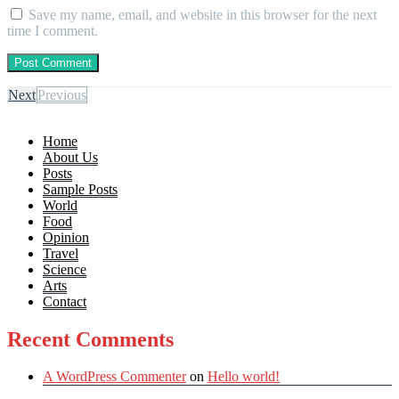
Save my name, email, and website in this browser for the next
time I comment.
Next
Previous
Home
About Us
Posts
Sample Posts
World
Food
Opinion
Travel
Science
Arts
Contact
Recent Comments
A WordPress Commenter
on
Hello world!