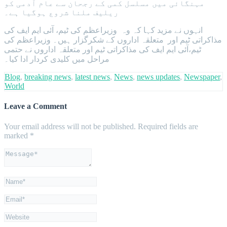
مہنگائی میں مسلسل کمی کے رجحان سے عام آدمی کو
ریلیف ملنا شروع ہوگیا ہے۔
انہوں نے مزید کہا کہ وہ وزیراعظم کی ٹیم، آئی ایم ایف کی
مذاکراتی ٹیم اور متعلقہ اداروں کے شکرگزار ہیں۔ وزیراعظم کی
ٹیم،آئی ایم ایف کی مذاکراتی ٹیم اور متعلقہ اداروں نے حتمی
مراحل میں کلیدی کردار ادا کیا۔
Blog
,
breaking news
,
latest news
,
News
,
news updates
,
Newspaper
,
World
Leave a Comment
Your email address will not be published.
Required fields are
marked
*