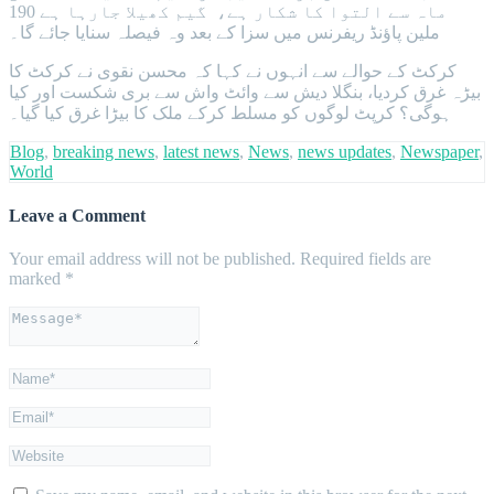
ماہ سے التوا کا شکار ہے، گیم کھیلا جارہا ہے 190
ملین پاؤنڈ ریفرنس میں سزا کے بعد وہ فیصلہ سنایا جائے گا۔
کرکٹ کے حوالے سے انہوں نے کہا کہ محسن نقوی نے کرکٹ کا
بیڑہ غرق کردیا، بنگلا دیش سے وائٹ واش سے بری شکست اور کیا
ہوگی؟ کرپٹ لوگوں کو مسلط کرکے ملک کا بیڑا غرق کیا گیا۔
Blog
,
breaking news
,
latest news
,
News
,
news updates
,
Newspaper
,
World
Leave a Comment
Your email address will not be published.
Required fields are
marked
*