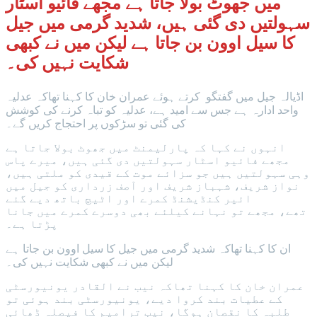
میں جھوٹ بولا جاتا ہے مجھے فائیو اسٹار
سہولتیں دی گئی ہیں، شدید گرمی میں جیل
کا سیل اوون بن جاتا ہے لیکن میں نے کبھی
شکایت نہیں کی۔
اڈیالہ جیل میں گفتگو کرتے ہوئے عمران خان کا کہنا تھاکہ عدلیہ
واحد ادارہ ہے جس سے امید ہے، عدلیہ کو تباہ کرنے کی کوشش
کی گئی تو سڑکوں پر احتجاج کریں گے۔
انہوں نے کہا کہ پارلیمنٹ میں جھوٹ بولا جاتا ہے
مجھے فائیو اسٹار سہولتیں دی گئی ہیں، میرے پاس
وہی سہولتیں ہیں جو سزائے موت کے قیدی کو ملتی ہیں،
نواز شریف، شہباز شریف اور آصف زرداری کو جیل میں
ائیر کنڈیشنڈ کمرے اور اٹیچ باتھ دیے گئے
تھے، مجھے تو نہانے کیلئے بھی دوسرے کمرے میں جانا
پڑتا ہے۔
ان کا کہنا تھاکہ شدید گرمی میں جیل کا سیل اوون بن جاتا ہے
لیکن میں نے کبھی شکایت نہیں کی۔
عمران خان کا کہنا تھاکہ نیب نے القادر یونیورسٹی
کے عطیات بند کروا دیے، یونیورسٹی بند ہوئی تو
طلبہ کا نقصان ہوگا، نیب ترامیم کا فیصلہ ڈھائی