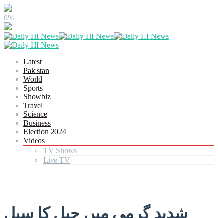
0%
Latest
Pakistan
World
Sports
Showbiz
Travel
Science
Business
Election 2024
Videos
TV Shows
Live TV
شدید گرمی میں جیل کا سیل