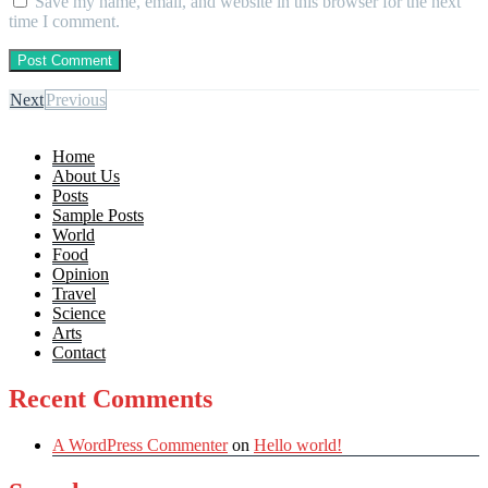
Save my name, email, and website in this browser for the next
time I comment.
Next
Previous
Home
About Us
Posts
Sample Posts
World
Food
Opinion
Travel
Science
Arts
Contact
Recent Comments
A WordPress Commenter
on
Hello world!