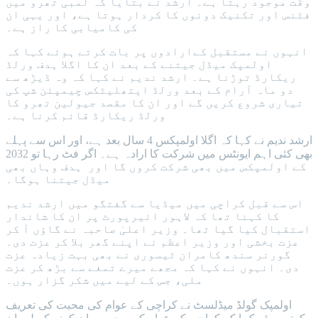
وقت موجود رہتا ہے۔ ارشد نے بتایا کہ لمبی تھرو میں
فٹنس اور تکنیک دونوں کا کردار ہوتا ہے، اور یہی ان
کی کامیابی کا راز ہے۔
انہوں نے مستقبل کےارادوں پر بات کرتے ہوئے کہا کہ
اولمپک میڈل جیتنے کے بعد ان کا اگلا ہدف ورلڈ
ریکارڈ توڑنا ہے۔ ارشد ندیم نے کہا کہ وہ ڈیڑھ سے
دو ماہ آرام کے بعد ورلڈ ایتھلیٹکس چیمپئن شپ کی
تیاری شروع کریں گے اور ان کا مقصد جیولین تھرو کا
ورلڈ ریکارڈ قائم کرنا ہے۔
ارشد ندیم نے کہا کہ اگلا اولمپکس 4 سال بعد ہے، اور اس سے پہلے
بھی کئی اہم ایونٹس میں شرکت کا ارادہ ہے۔ اگر فٹ رہا تو 2032
کے اولمپکس میں بھی شرکت کروں گا اور ہدف وہاں بھی
میڈل جیتنا ہوگا۔
اس سے قبل کراچی میں میڈیا سے گفتگو میں ارشد ندیم
کا کہنا تھا کہ لاہور ائیرپورٹ پر ان کا شاندار
استقبال کیا گیا تھا۔ وزیر اعلیٰ صاحبہ نے گاؤں آ کر
عزت بخشی اور وزیر اعظم نے اپنے گھر بلا کر عزت دی۔
گورنر سندھ کامران ٹیسوری نے بھی بہت زیادہ عزت
دی۔ انہوں نے کہا کہ مجھے میرے تمغے سے بڑھ کر عزت
ملی، جس کے لیے میں شکر گزار ہوں۔
اولمپک گولڈ میڈلسٹ نے کراچی کے عوام کی محبت کی تعریف