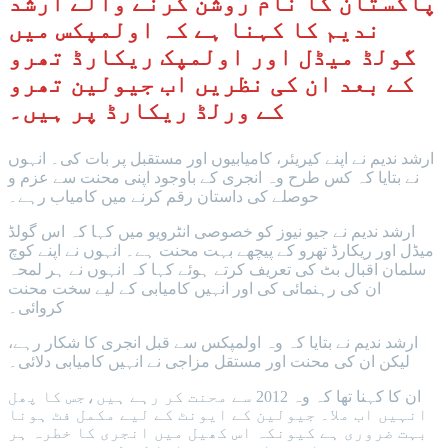
پاکستان کا نام روشن کرنے والے ارشد
ندیم کا کہنا ہے کہ اولمپکس میں
گولڈ میڈل اور اولمپک ریکارڈ تھرو
کے بعد ان کی نظریں اب جیولین تھرو
کے ورلڈ ریکارڈ پر ہیں۔
ارشد ندیم نے اپنے کیریئر، کامیابیوں اور مستقبل پر بات کی۔ انہوں
نے بتایا کہ کس طرح وہ انجری کے باوجود اپنی محنت سے عزم و
حوصلے کی داستان رقم کرنے میں کامیاب رہے۔
ارشد ندیم نے جیو نیوز کو خصوصی انٹرویو میں کہا کہ اس گولڈ
میڈل اور ریکارڈ تھرو کے پیچھے بہت محنت ہے۔ انہوں نے اپنے کوچ
سلمان اقبال بٹ کی تعریف کرتے ہوئے کہا کہ انہوں نے ہر لمحہ
ان کی رہنمائی کی اور انہیں کامیابی کے لیے سخت محنت
کروائی۔
ارشد ندیم نے بتایا کہ وہ اولمپکس سے قبل انجری کا شکار رہے،
لیکن ان کی محنت اور مستقل مزاجی نے انہیں کامیابی دلائی۔
ان کا کہنا تھا کہ وہ 2012 سے محنت کر رہے ہیں،جس کا پھل
انہیں اب ملا۔ جیولین کے ایونٹ کے لیے مکمل فٹ ہونا
بہت ضروری ہے کیونکہ اس کھیل میں انجری کا خطرہ ہر