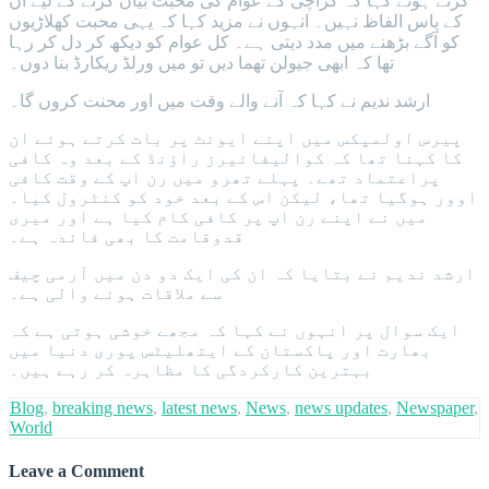
کرتے ہوئے کہا کہ کراچی کے عوام کی محبت بیان کرنے کے لیے ان
کے پاس الفاظ نہیں۔ انہوں نے مزید کہا کہ یہی محبت کھلاڑیوں
کو آگے بڑھنے میں مدد دیتی ہے۔ کل عوام کو دیکھ کر دل کر رہا
تھا کہ ابھی جیولن تھما دیں تو میں ورلڈ ریکارڈ بنا دوں۔
ارشد ندیم نے کہا کہ آنے والے وقت میں اور محنت کروں گا۔
پیرس اولمپکس میں اپنے ایونٹ پر بات کرتے ہوئے ان
کا کہنا تھا کہ کوالیفائیرز راؤنڈ کے بعد وہ کافی
پراعتماد تھے۔ پہلے تھرو میں رن اپ کے وقت کافی
اوور ہوگیا تھا، لیکن اس کے بعد خود کو کنٹرول کیا۔
میں نے اپنے رن اپ پر کافی کام کیا ہے اور میری
قدوقامت کا بھی فائدہ ہے۔
ارشد ندیم نے بتایا کہ ان کی ایک دو دن میں آرمی چیف
سے ملاقات ہونے والی ہے۔
ایک سوال پر انہوں نے کہا کہ مجھے خوشی ہوتی ہے کہ
بھارت اور پاکستان کے ایتھلیٹس پوری دنیا میں
بہترین کارکردگی کا مظاہرہ کر رہے ہیں۔
Blog
,
breaking news
,
latest news
,
News
,
news updates
,
Newspaper
,
World
Leave a Comment