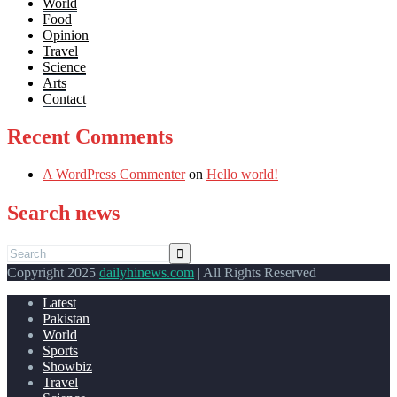
World
Food
Opinion
Travel
Science
Arts
Contact
Recent Comments
A WordPress Commenter
on
Hello world!
Search news
Copyright 2025
dailyhinews.com
| All Rights Reserved
Latest
Pakistan
World
Sports
Showbiz
Travel