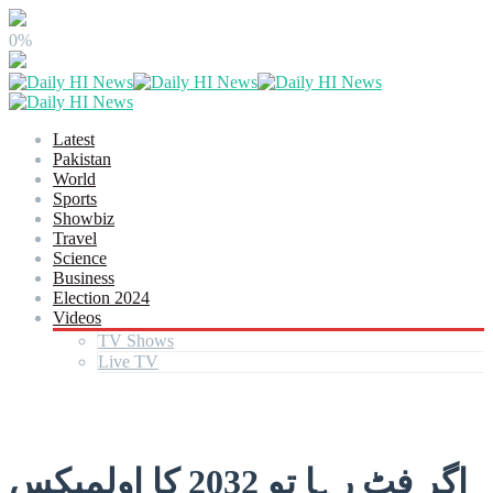
0%
Latest
Pakistan
World
Sports
Showbiz
Travel
Science
Business
Election 2024
Videos
TV Shows
Live TV
اگر فٹ رہا تو 2032 کا اولمپکس