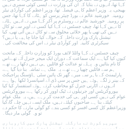
کہا تھا، انہوں نے بتایا کہ ان کی وزارت نے ایسی کوئی سمری نہیں
بھیجی، یہ وزیر اعظم کاہی فیصلہ تھا، وزیر اعظم کی کوآرڈی نیٹر
رومینہ خورشید عالم نے بورڈ چیئر پرسن کو ہٹانے کا کہا تھا، جس
پر رومینہ خورشید عالم نے روسٹرم پر آکر کہا میں نے انہیں ہٹانے
کا نہیں کہا تھا، چیف جسٹس نے کہا کیا کسی نے اوپر سے تو کال
نہیں کی تھی یا پھر خلائی مخلوق سے تو کال نہیں آئی تھی، کیا
نیشنل پارک وزارت داخلہ کے حوالے کیا جانا چاہیے یا نہیں؟
سیکرٹری کابینہ اور کوآرڈی نیٹر نے اس کی مخالفت کی۔
چیف جسٹس نے کہا وائلڈ لائف بورڈ کو وزارتِ داخلہ کے ماتحت
کیوں کیا گیاہے، ایک سماعت کے دوران ایک میجر جنرل آئے تھے،اس
کا نام بتائیں وہ پہلے تو عدالت کو فائلیں ہی نہیں دکھا رہے تھے،
ہم سے فائلیں چھپا رہے تھے، یہ ملک ہے تماشہ بنا دیا گیا ہے،
پارلیمنٹ کے باہر سے میرے گھر تک پائین سٹی ہاؤسنگ پراجیکٹ
کے بینر ز لگے ہوئے ہیں جس پر سی ڈی اے اسپانسرڈ لکھا ہوا ہے،
انہوں نے اٹارنی جنرل کو مخاطب کرتے ہوئے استفسار کیا کیا
بیوروکریٹس اور جرنیلوں نے ٹیک اوور کر رکھا ہے، بیوروکریٹس
عوام کی نہیں کسی اور ہی کی خدمت کر رہے ہیں، یہ ملک عوام
کیلئے بنا ہے صاحبوں کیلئے نہیں، ملک ایسے نہیں چلے گا،کیا
وزیراعظم کل کسی افسر کو کسی بندے کو گولی مارنے کا حکم دے
تو وہ گولی مار دیگا۔
سپریم کورٹ نے مارگلہ نیشنل پارک میں کاروباری
سرگرمیوں سے متعلق مقدمے کی سماعت کے دوران وائلڈ