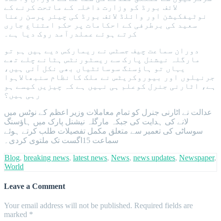
لائف بورڈ کو وزارت داخلہ کے ماتحت کرنے کے
نوٹیفکیشن اور وائلڈ لائف بورڈ کی چیئر پرسن رعنا
سعید کی برطرفی کے احکامات پر حکم امتناع جاری
کرتے ہوئے عملدرآمد روک دیا ہے۔
دوران سماعت چیف جسٹس نے ریمارکس دیے ہیں ہم تو
مارگلہ نیشنل پارک سے ریسٹورنٹس ہٹانے چلے تھے
یہاں تو ہاؤسنگ سوسائٹیاں بھی نکل آئی ہیں،
جرنیلوں اور بیوروکریٹس نے ملک کا نظام سنبھالاہوا
ہے، اٹارنی جنرل کوعلم ہی نہیں ہے کہ چیزیں کیسے ہو
رہی ہیں؟
عدالت نے اٹارنی جنرل کو تمام معاملات وزیر اعظم کے نوٹس میں
لانے کی ہدایت کی جبکہ مارگلہ نیشنل پارک میں ہاؤسنگ
سوساٹی کی تعمیر سے متعلق مکمل تفصیلات طلب کرتے ہوئے
سماعت 15اگست تک ملتوی کردی۔
Blog
,
breaking news
,
latest news
,
News
,
news updates
,
Newspaper
,
World
Leave a Comment
Your email address will not be published.
Required fields are
marked
*