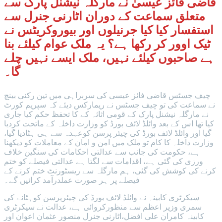
قاضی فائز عیسیٰ نے مارگلہ نیشنل پارک سے
متعلق سماعت کے دوران اٹارنی جنرل سے
استفسار کیا کیا جرنیلوں اور بیوروکریٹس نے
ٹیک اوور کر رکھا ہے؟ یہ ملک عوام کیلئے بنا
ہے صاحبوں کیلئے نہیں، ملک ایسے نہیں چلے
گا۔
چیف جسٹس قاضی فائز عیسی کی سربراہی میں تین رکنی بینچ
نے سماعت کی تو چیف جسٹس نے ریمارکس دیئے کہ سپریم کورٹ
نے مارگلہ نیشنل پارک کے قومی اثاثہ کے کا تحفظ حکم کیا جاری
کیا تھا اس کے بعد وائلڈ لائف بورڈ کو وزارت داخلہ کے ماتحت کردیا
گیا اور وائلڈ لائف بورڈ کی چیئر پرسن کوعہدہ سے ہی ہٹادیا گیا،
وزارت داخلہ کا کام تو ملک میں امن و امان کے معاملات کو دیکھنا
ہے، حکومت کی جانب سے عدالتی احکامات کی سنگین خلاف
ورزی کی گئی ہے، اقدامات سے لگتا ہے عدالتی فیصلے کو ختم
کرنے کی کوشش کی گئی، ہم مارگلہ سے ریسٹورنٹ ختم کرنے کے
فیصلے پر ہر صورت عملدرآمد کرائیں گے۔
سیکرٹری کابینہ نے وائلڈ لائف بورڈ کی چیئرپرسن کوہٹانے کی
سمری وزیر اعظم سے منظورکروائی ہے، عدالت نے سیکرٹری
کابینہ کامران علی افضل،اٹارنی جنرل منصور عثمان اعوان اور