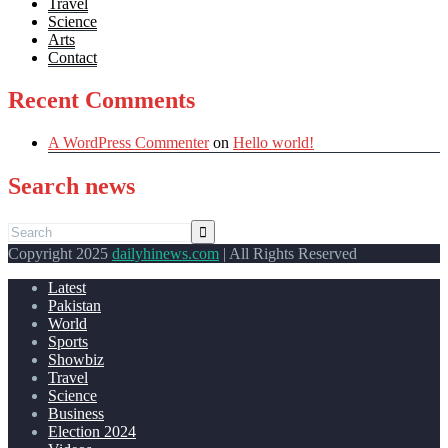
Travel
Science
Arts
Contact
Recent Comments
A WordPress Commenter
on
Hello world!
Search news
Copyright 2025
dailyhinews.com
| All Rights Reserved
Latest
Pakistan
World
Sports
Showbiz
Travel
Science
Business
Election 2024