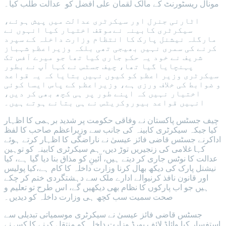
مونال ریسٹورنٹ کے مالک لقمان علی افضل کو عدالت طلب کیا۔
اٹارنی جنرل اور سیکرٹری عدالت میں پیش ہوئے،
سیکرٹری کابینہ نےموقف اختیار کیا انہوں نے
مارگلہ نیشنل پارک کا انتظام وزارت داخلہ کے سپرد
کرنے کی سمری نہیں بھیجی تھی بلکہ وزیراعظم شہباز
شریف نے خود یہ حکم جاری کیا تھا جو میرے آفس تک
پہنچایا گیا تھا، چیف جسٹس نے کہا آپ نے بطور
سیکرٹری وزیر اعظم کو کیوں نہیں بتایا کہ یہ قواعد
و ضوابط کی خلاف ورزی ہے، وزیراعظم کے پاس ایسا کوئی
اختیار نہیں کہ اپنے طور پر ہی کچھ بھی کر دیں،
انہیں قواعد بیوروکریٹس نے ہی بتانے ہوتے ہیں۔
چیف جسٹس پاکستان نے وفاقی حکومت پر شدید برہمی کا اظہار
کیا جبکہ سیکرٹری کابینہ کی جانب سے وزیراعظم صاحب کا لفظ
اداکرنے جسٹس قاضی فائز عیسیٰ نے ناراضگی کا اظہار کرتے ہوئے
کہا غلامی کی زنجیریں توڑ دیں، ہم سیکرٹری کابینہ کو توہین
عدالت کا نوٹس جاری کر دیتے ہیں، آئینِ کو مذاق بنا دیا گیا ہے، کیا
نیشنل پارک کی دیکھ بھال کرنا وزارت داخلہ کا کام ہے،کیا پولیس
اور قانون نافذ کرنیوالے ادارے ملک سے دہشتگردی ختم کر چکے
ہیں جو اب پارکوں کا نظام بھی دیکھیں گے، اس طرح تو تعلیم و
صحت سمیت سب کچھ ہی وزارت داخلہ کو دیدیں۔
جسٹس قاضی فائز عیسیٰ نے سیکرٹری موسمیاتی تبدیلی سے
استفسار کیا وائلڈ لائف بورڈ وزارت داخلہ کو منتقل کرنے کا کس نے