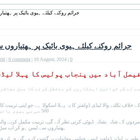
جرائم روکنے کیلئے ہیوی بائیک پر ہھتیا
جرائم روکنے کیلئے ہیوی بائیک پر ہھتیاروں س
rld
|
0 comment
|
10 August, 2024
|
0
یصل آباد میں پنجاب پولیس کا پہلا لیڈ
ے لے کر خواتین اہلکاروں کو منتقل کرنے کا عمل معاشرے
500 سی سی ہیوی بائیک اور خودکارہھتیار چلانے کی خصوصی تربیت دی گئی ہے۔
ہھتیاروں سے لیس ہو کر اب سڑکو
 طور پر لیڈیز ڈولفنز ایسے عوامی مقامات پر گشت کریں گی جہاں خوا