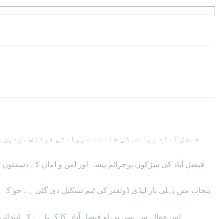
ف
فیصل آباد پولیس کی جانب سے روایتی فرائض مردوں س
اس حوالے سے سی پی او فیصل آباد کا کہنا ہے کہ ابتدائی