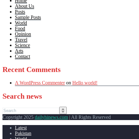
Home
About Us
Posts
Sample Posts
World
Food
Opinion
Travel
Science
Arts
Contact
Recent Comments
A WordPress Commenter
on
Hello world!
Search news
Copyright 2025
dailyhinews.com
| All Rights Reserved
Latest
Pakistan
World