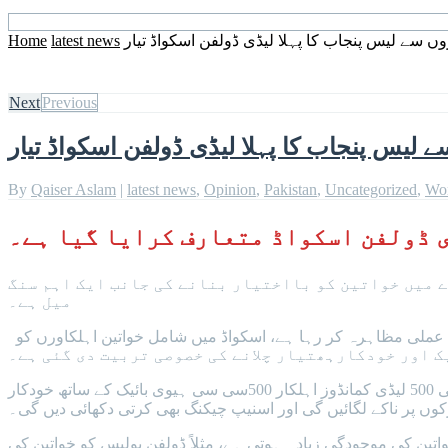
روں سے لیس پنجاب کا پہلا لیڈی ڈولفن اسکواڈ تیار
latest news
Home
Next
Previous
ے لیس پنجاب کا پہلا لیڈی ڈولفن اسکواڈ تیار
By
Qaiser Aslam
|
latest news
,
Opinion
,
Pakistan
,
Uncategorized
,
Wo
ی ڈولفن اسکواڈ متعارف کرایا گیا ہے۔
 میں خواتین کو بااختیار بنانے کی جانب ایک اہم سنگ
میل ہے۔
فیصل آباد کی سڑکوں پرجرائم پیشہ اور امن و امان کے دشمنوں کے خلاف نکلنے والا لیڈی ڈولفنز کا یہ پہلا اسکواڈ ہے جو اپنی تربیت کا عملی مظاہرہ کر رہا ہے، اسکواڈ میں شامل خواتین اہلکاورں کو
پنجاب میں پہلی بار لیڈی ڈولفنز کی ٹیم تشکیل دی گئی ہے جو کہ مردوں کے شانہ بشانہ ڈیوٹی کرتی نظر آئے گی، تربیت مکمل کرنے والی 500 لیڈی کمانڈوز اہلکار 500سی سی ہیوی بائیک کے ساتھ خودکار
ں پر ناکے لگائیں گی اور اسنیپ چیکنگ بھی کرتی دکھائی دیں گی۔
تین کی موجودگی زیادہ ہوتی ہے، مثلاً ڈولفن پولیس کو خواتین کی