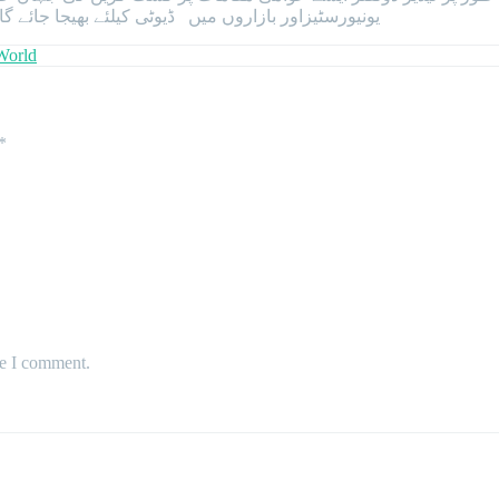
یونیورسٹیزاور بازاروں میں ڈیوٹی کیلئے بھیجا جائے 
World
*
me I comment.