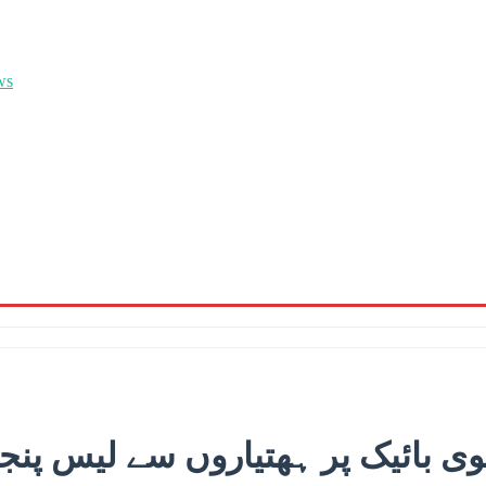
وی بائیک پر ہھتیاروں سے لیس پنجاب