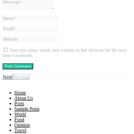
Save my name, email, and website in this browser for the next
time I comment.
Next
Previous
Home
About Us
Posts
Sample Posts
World
Food
Opinion
Travel