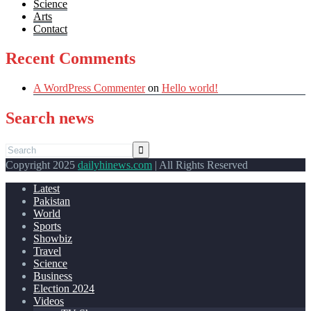
Science
Arts
Contact
Recent Comments
A WordPress Commenter
on
Hello world!
Search news
Copyright 2025
dailyhinews.com
| All Rights Reserved
Latest
Pakistan
World
Sports
Showbiz
Travel
Science
Business
Election 2024
Videos