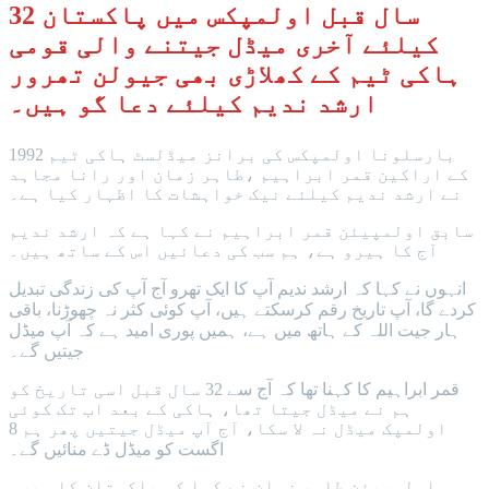
32 سال قبل اولمپکس میں پاکستان
کیلئے آخری میڈل جیتنے والی قومی
ہاکی ٹیم کے کھلاڑی بھی جیولن تھرور
ارشد ندیم کیلئے دعا گو ہیں۔
1992 بارسلونا اولمپکس کی برانز میڈلسٹ ہاکی ٹیم
کے اراکین قمر ابراہیم ،طاہر زمان اور رانا مجاہد
نے ارشد ندیم کیلئے نیک خواہشات کا اظہار کیا ہے۔
سابق اولمپیئن قمر ابراہیم نے کہا ہے کہ ارشد ندیم
آج کا ہیرو ہے، ہم سب کی دعائیں اس کے ساتھ ہیں۔
انہوں نے کہا کہ ارشد ندیم آپ کا ایک تھرو آج آپ کی زندگی تبدیل
کردے گا، آپ تاریخ رقم کرسکتے ہیں، آپ کوئی کثر نہ چھوڑنا، باقی
ہار جیت اللہ کے ہاتھ میں ہے، ہمیں پوری امید ہے کہ آپ میڈل
جیتیں گے۔
قمر ابراہیم کا کہنا تھا کہ آج سے 32 سال قبل اسی تاریخ کو
ہم نے میڈل جیتا تھا، ہاکی کے بعد اب تک کوئی
اولمپک میڈل نہ لا سکا، آج آپ میڈل جیتیں پھر ہم 8
اگست کو میڈل ڈے منائیں گے۔
اولمپیئن طاہر زمان نے کہا کہ پاکستان کا ہیرو