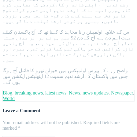
ارشد ندیم آج اپنی شاندار کارکردگی کا مظاہرہ کرے
گا، پوری امید ہے کہ ارشد ندیم اچھی تھرو کرکے قوم
کا سر فخر سے بلند کرے گا، قوم کا بچہ بچہ، بزرگ،
مائیں، بہنیں ہر کوئی ارشد کیلئے دعا گو ہیں۔
اس کے علاوہ اولمپیئن رانا مجاہد کا کہنا تھا کہ آج پاکستان کیلئے
بہت اہم دن ہے، آج کے دن 92 میں ہم نے برانز میڈل جیتا
تھا، آج ارشد ندیم سے میڈل کی امید ہے، وہ آج یادیں
تازہ کرائیں گے جو ہاکی ٹیم کیا کرتی تھی، میری اور
ہاکی فیڈریشن کی نیک تمنائیں ارشد ندیم کے ساتھ
ہیں۔
واضح رہے کہ پیرس اولمپکس میں جیولن تھرو کا فائنل آج ہوگا
جس میں پاکستان کے ارشد ندیم سمیت 12 ایتھلیٹس ایکشن میں
ہوں گے۔
Blog
,
breaking news
,
latest news
,
News
,
news updates
,
Newspaper
,
World
Leave a Comment
Your email address will not be published.
Required fields are
marked
*