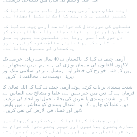
اپنے خطاب میں آرمی چیف جنرل عاصم منیر نے کہا کہ
کشمیر تقسیم پاک و ہند کا ایک نامکمل ایجنڈا ہے۔
فلسطین کی صورتحال کے حوالے سے آرمی چیف نے کہا کہ
فلسطین اور غزہ پر ڈھائے جانے والے مظالم دیکھ کر
دل خون کے آنسو روتا ہے، فلسطین سے ہمیں یہ سبق
ملتا ہے کہ ہم نے اپنی حفاظت خود کرنی ہے اور
پاکستان کو مضبوط بنانا ہے۔
آرمی چیف نے کہا کہ پاکستان نے 40 سال سے زیادہ عرصے تک
لاکھوں افغانوں کی مہمان نوازی کی ہے، ہم انہیں سمجھا رہے
ہیں کہ فتنہ خوارج کی خاطر اپنے ہمسایہ، برادر اسلامی ملک اور
دیرینہ دوست سے مخالفت نہ کریں۔
شدت پسندی پر بات کرتے ہوئے آرمی چیف نے کہا کہ اللہ تعالیٰ کا
فرمان ہے کہ دین میں جبر نہیں ہے، علما و مشائخ سے التماس ہے
کہ وہ شدت پسندی یا تفریق کی بجائے تحمل اور اتحاد کی ترغیب
دیں، علما کو چاہیے کہ وہ اعتدال پسندی کو معاشرے میں واپس
لائیں اور فساد فی الارض کی نفی کریں۔
آرمی چیف کا کہنا تھا کہ دہشت گردی کی جنگ میں
ہمارے پختون بھائیوں اور خیبر پختونخوا کے عوام نے
بہت قربانیاں دی ہیں اور ہم اُن کی کاوشوں کو سراہتے