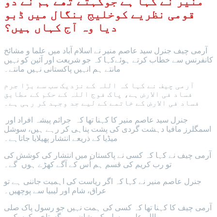
منیر نے کہا ہے جوکہتے تھے ہم نے دو
قومی نظریے کوخلیج بنگال میں ڈبو
دیا وہ آج کہاں ہیں؟
آرمی چیف جنرل سید عاصم منیر نے اسلام آباد میں علما و مشائخ
کانفرنس سے خطاب کرتے ہوئےکہا کہ جو شریعت اور آئین کو نہیں
مانتے ہم انہیں پاکستانی نہیں مانتے۔
آرمی چیف نے کہا کہ اللہ کے نزدیک سب سے بڑا جرم
فساد فی الارض ہے، پاک فوج اللہ کے حکم کے مطابق
فساد فی الارض کے خاتمے کے لیے جد وجہد کر رہی ہے۔
جنرل سید عاصم منیر کا کہنا تھا کہ جرائم پیشہ افراد اور
اسمگلرز مافیا دہشت گردی کی پشت پناہی کر رہے ہیں، سوشل
میڈیا کے ذریعے انتشار پھیلایا جاتاہے۔
آرمی چیف نے کہا کہ کسی نے پاکستان میں انتشار کی کوشش کی
تو رب کریم کی قسم ہم اُس کے آگے کھڑے ہوں گے۔
جنرل عاصم منیر نے کہا کہ اگر ریاست کی اہمیت جاننی ہے تو
عراق، شام اور لیبیا سے پوچھیں۔
آرمی چیف کا کہنا تھا کہ کسی کی ہمت نہیں جو رسول پاک صلی
اللہ علیہ و سلم کی شان میں گستاخی کرسکے۔