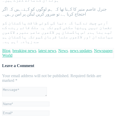
ہوئے ان کے ساتھ کھڑے ہیں۔
جنرل عاصم منیر کا کہنا تھا کہ ہم لوگوں کو کہتےہیں کہ اگر
احتجاج کرنا ہے تو ضرور کریں لیکن پر امن رہیں۔
آرمی چیف نے کہا کہ دنیا کی کوئی طاقت پاکستان کو
نقصان نہیں پہنچا سکتی کیونکہ یہ ملک قائم رہنے کے
لیے بنا ہے، اس پاکستان پر لاکھوں عاصم منیر، لاکھوں
سیاستدان اور لاکھوں علما قربان کیونکہ پاکستان ہم
سے زیادہ اہم ہے۔
Blog
,
breaking news
,
latest news
,
News
,
news updates
,
Newspaper
,
World
Leave a Comment
Your email address will not be published.
Required fields are
marked
*