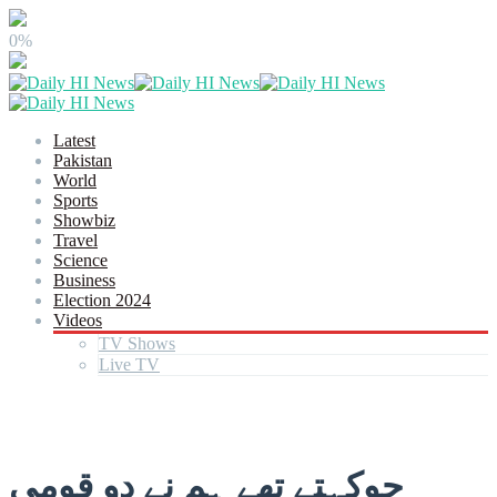
0%
Latest
Pakistan
World
Sports
Showbiz
Travel
Science
Business
Election 2024
Videos
TV Shows
Live TV
جوکہتے تھے ہم نے دو قومی