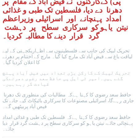
پی) کےکارکنوں نے فیض آباد کے مقام پر
دھرنا دے دیا، فلسطین تک طبی و غذائی
امداد پہنچانے اور اسرائیلی وزیراعظم
نیتن یاہو کو سرکاری سطح پر دہشت
گرد قرار دینے کا مطالبہ کردیا۔
تحریک لبیک کی جانب سے فلسطینیوں سے اظہاریکجہتی کے لیے
لیاقت باغ سے فیض آباد تک مارچ کیا گیا۔ مارچ کے اختتام پر دھرنے
کا اعلان کردیا گیا۔
تحریک لیبک کے کارکن بڑی تعداد میں فیض آباد پہنچ
گئے ہیں۔امیر ٹی ایل پی حافظ سعد رضوی دھرنےکی
قیادت کر رہے ہیں۔
حافظ سعد رضوی کا کہنا ہےکہ مطالبات کی منظوری تک دھرنا
جاری رہےگا، اسرائیلی مصنوعات کا سرکاری بائیکاٹ کیے جانے تک
فیض آباد پربیٹھیں گے۔
حافظ سعد رضوی کا کہنا ہےکہ فلسطین تک طبی و غذائی امداد
پہنچائی جائے، نیتن یاہو کو سرکاری سطح پر دہشت گرد قرار دیا
جائے۔