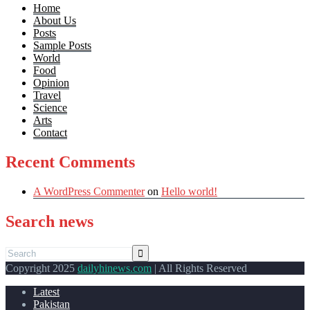
Home
About Us
Posts
Sample Posts
World
Food
Opinion
Travel
Science
Arts
Contact
Recent Comments
A WordPress Commenter
on
Hello world!
Search news
Copyright 2025
dailyhinews.com
| All Rights Reserved
Latest
Pakistan