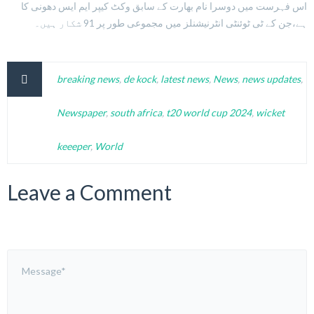
اس فہرست میں دوسرا نام بھارت کے سابق وکٹ کیپر ایم ایس دھونی کا
ہے،جن کے ٹی ٹوئنٹی انٹرنیشنلز میں مجموعی طور پر 91 شکار ہیں۔
breaking news
,
de kock
,
latest news
,
News
,
news updates
,
Newspaper
,
south africa
,
t20 world cup 2024
,
wicket
keeeper
,
World
Leave a Comment