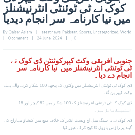
کوک نے ٹی ٹوئنٹی انٹرنیشنلز
میں نیا کارنامہ سر انجام دیدیا
By 
Qaiser Aslam
|
latest news
, 
Pakistan
, 
Sports
, 
Uncategorized
, 
World
0
|
0 comment
|
24 June, 2024    
|
جنوبی افریقی وکٹ کیپرکوئنٹن ڈی کوک نے
ٹی ٹوئنٹی انٹرنیشنلز میں نیا کارنامہ سر
انجام دے دیا۔
ڈی کوک ٹی ٹوئنٹی انٹرنیشنلز میں وکٹوں کے پیچھے 100 شکار کرنے والے پہلے
وکٹ کیپر بن گئے۔
ڈی کوک کے ٹی ٹوئنٹی انٹرنیشنلز کے 100 شکار میں 82 کیچز اور 18
اسٹمپنگ شامل ہیں۔
ڈی کوک نے یہ سنگ میل آج ویسٹ انڈیز کے خلاف میچ میں کیشاؤ مہاراج کی
گیند پر راؤمن پاوول کا کیچ کرکے عبور کیا۔