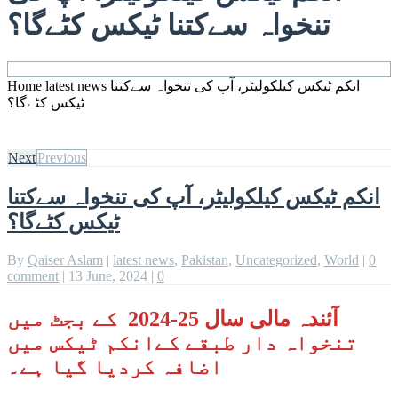
تنخواہ سےکتنا ٹیکس کٹےگا؟
انکم ٹیکس کیلکولیٹر، آپ کی تنخواہ سےکتنا
latest news
Home
ٹیکس کٹےگا؟
Next
Previous
انکم ٹیکس کیلکولیٹر، آپ کی تنخواہ سےکتنا
ٹیکس کٹےگا؟
By
Qaiser Aslam
|
latest news
,
Pakistan
,
Uncategorized
,
World
|
0
comment
|
13 June, 2024
|
0
آئندہ مالی سال 25-2024 کے بجٹ میں
تنخواہ دار طبقے کےانکم ٹیکس میں
اضافہ کردیا گیا ہے۔