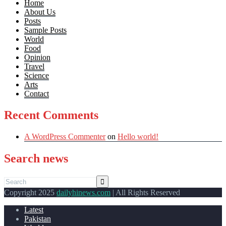
Home
About Us
Posts
Sample Posts
World
Food
Opinion
Travel
Science
Arts
Contact
Recent Comments
A WordPress Commenter
on
Hello world!
Search news
Copyright 2025
dailyhinews.com
| All Rights Reserved
Latest
Pakistan