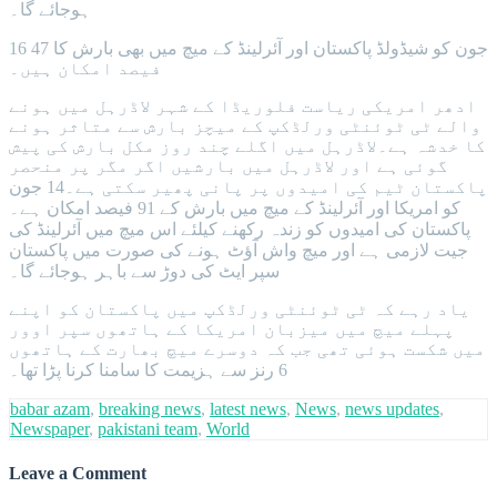
ہوجائے گا۔
16 جون کو شیڈولڈ پاکستان اور آئرلینڈ کے میچ میں بھی بارش کا 47
فیصد امکان ہیں۔
ادھر امریکی ریاست فلوریڈا کے شہر لاڈرہل میں ہونے
والے ٹی ٹوئنٹی ورلڈکپ کے میچز بارش سے متاثر ہونے
کا خدشہ ہے۔لاڈرہل میں اگلے چند روز مکل بارش کی پیش
گوئی ہے اور لاڈرہل میں بارشیں اگر مگر پر منحصر
پاکستان ٹیم کی امیدوں پر پانی پھیر سکتی ہے۔14 جون
کو امریکا اور آئرلینڈ کے میچ میں بارش کے 91 فیصد امکان ہے۔
پاکستان کی امیدوں کو زندہ رکھنے کیلئے اس میچ میں آئرلینڈ کی
جیت لازمی ہے اور میچ واش آؤٹ ہونے کی صورت میں پاکستان
سپر ایٹ کی دوڑ سے باہر ہوجائے گا۔
یاد رہے کہ ٹی ٹوئنٹی ورلڈکپ میں پاکستان کو اپنے
پہلے میچ میں میزبان امریکا کے ہاتھوں سپر اوور
میں شکست ہوئی تھی جب کہ دوسرے میچ بھارت کے ہاتھوں
6 رنز سے ہزیمت کا سامنا کرنا پڑا تھا۔
babar azam
,
breaking news
,
latest news
,
News
,
news updates
,
Newspaper
,
pakistani team
,
World
Leave a Comment