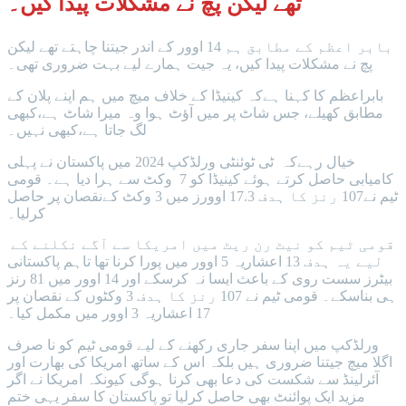
تھے لیکن پچ نے مشکلات پیدا کیں۔
بابر اعظم کے مطابق ہم 14 اوور کے اندر جیتنا چاہتے تھے لیکن
پچ نے مشکلات پیدا کیں، یہ جیت ہمارے لیے بہت ضروری تھی۔
بابراعظم کا کہنا ہےکہ کینیڈا کے خلاف میچ میں ہم اپنے پلان کے
مطابق کھیلے، جس شاٹ پر میں آؤٹ ہوا وہ میرا شاٹ ہے،کبھی
لگ جاتا ہے،کبھی نہیں۔
خیال رہےکہ ٹی ٹوئنٹی ورلڈکپ 2024 میں پاکستان نے پہلی
کامیابی حاصل کرتے ہوئے کینیڈا کو 7 وکٹ سے ہرا دیا ہے۔ قومی
ٹیم نے107 رنز کا ہدف 17.3 اوورز میں 3 وکٹ کےنقصان پر حاصل
کرلیا۔
قومی ٹیم کو نیٹ رن ریٹ میں امریکا سے آگے نکلنے کے
لیے یہ ہدف 13 اعشاریہ 5 اوور میں پورا کرنا تھا تاہم پاکستانی
بیٹرز سست روی کے باعث ایسا نہ کرسکے اور 14 اوور میں 81 رنز
ہی بناسکے۔ قومی ٹیم نے 107 رنز کا ہدف 3 وکٹوں کے نقصان پر
17 اعشاریہ 3 اوور میں مکمل کیا۔
ورلڈکپ میں اپنا سفر جاری رکھنے کے لیے قومی ٹیم کو نا صرف
اگلا میچ جیتنا ضروری ہیں بلکہ اس کے ساتھ امریکا کی بھارت اور
آئرلینڈ سے شکست کی دعا بھی کرنا ہوگی کیونکہ امریکا نے اگر
مزید ایک پوائنٹ بھی حاصل کرلیا تو پاکستان کا سفر یہی ختم