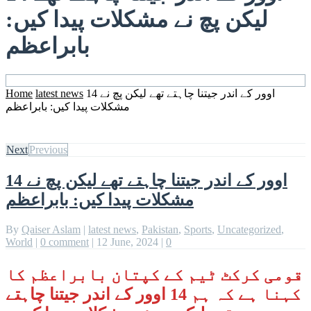
لیکن پچ نے مشکلات پیدا کیں:
بابراعظم
14 اوور کے اندر جیتنا چاہتے تھے لیکن پچ نے
latest news
Home
مشکلات پیدا کیں: بابراعظم
Next
Previous
14 اوور کے اندر جیتنا چاہتے تھے لیکن پچ نے
مشکلات پیدا کیں: بابراعظم
By
Qaiser Aslam
|
latest news
,
Pakistan
,
Sports
,
Uncategorized
,
World
|
0 comment
|
12 June, 2024
|
0
قومی کرکٹ ٹیم کے کپتان بابراعظم کا
کہنا ہے کہ ہم 14 اوور کے اندر جیتنا چاہتے