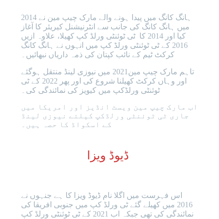
ہانگ کانگ میں پیدا ہونے والے مارک چیپ مین نے 2014
میں ہانگ کانگ کی جانب سے انٹرنیشنل کیریئر کا آغاز
کیا اور 2014 کا ٹی ٹوئنٹی ورلڈ کپ کھیلا، علاوہ ازیں
2016 کے ٹی ٹوئنٹی ورلڈ کپ میں انہوں نے ہانگ کانگ
کرکٹ ٹیم کے نائب کپتان کی ذمہ داریاں نبھائیں۔
تاہم مارک چیپ مین2021 میں نیوزی لینڈ منتقل ہوگئے
اور وہاں کرکٹ کھیلنا شروع کی اور پھر 2022 کے ٹی
ٹوئنٹی ورلڈکپ میں کیویز کی نمائندگی کی۔
اب مارک چیپ مین ویسٹ انڈیز اور امریکا میں
جاری ٹی ٹوئنٹی ورلڈکپ کیلئے نیوزی لینڈ
کے اسکواڈ کا حصہ ہیں۔
ڈیوڈ ویزا
اس فہرست میں اگلا نام ڈیوڈ ویزا کا ہے جنہوں نے
2016 میں کھیلے گئے ٹی ورلڈ کپ میں جنوبی افریقا کی
نمائندگی کی تھی جبکہ اب 2021 کے ٹی ٹوئنٹی ورلڈ کپ