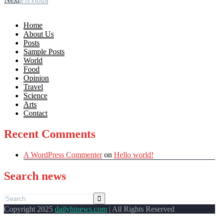
Home
About Us
Posts
Sample Posts
World
Food
Opinion
Travel
Science
Arts
Contact
Recent Comments
A WordPress Commenter
on
Hello world!
Search news
Copyright 2025
dailyhinews.com
| All Rights Reserved