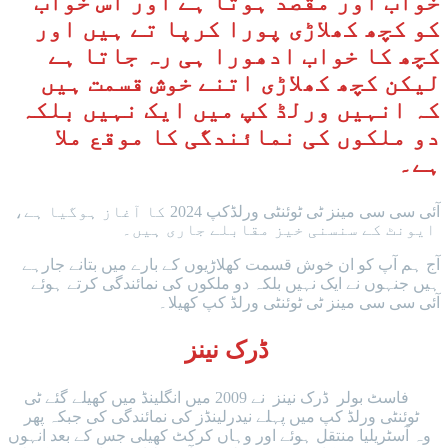
خواب اور مقصد ہوتا ہے اور اس خواب
کو کچھ کھلاڑی پورا کرپا تے ہیں اور
کچھ کا خواب ادھورا ہی رہ جاتا ہے
لیکن کچھ کھلاڑی اتنے خوش قسمت ہیں
کہ انہیں ورلڈ کپ میں ایک نہیں بلکہ
دو ملکوں کی نمائندگی کا موقع ملا
ہے۔
آئی سی سی مینز ٹی ٹوئنٹی ورلڈکپ 2024 کا آغاز ہوگیا ہے،
ایونٹ کے سنسنی خیز مقابلے جاری ہیں۔
آج ہم آپ کو ان خوش قسمت کھلاڑیوں کے بارے میں بتانے جارہے
ہیں جنہوں نے ایک نہیں بلکہ دو ملکوں کی نمائندگی کرتے ہوئے
آئی سی سی مینز ٹی ٹوئنٹی ورلڈ کپ کھیلا۔
ڈرک نینز
فاسٹ بولر ڈرک نینز نے 2009 میں انگلینڈ میں کھیلے گئے ٹی
ٹوئنٹی ورلڈ کپ میں پہلے نیدرلینڈز کی نمائندگی کی جبکہ پھر
وہ آسٹریلیا منتقل ہوئے اور وہاں کرکٹ کھیلی جس کے بعد انہوں