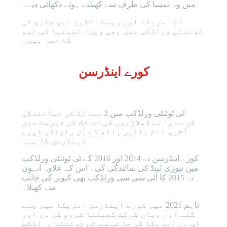
میں وہ نمیبیا کی طرف سے کھیلتے ہوئے دکھائی دیے۔
اب امریکا اور ویسٹ انڈیز میں جاری ٹی
ٹوئنٹی ورلڈکپ میں بھی ویزا نمیبیا کی ٹیم
کا حصہ ہیں۔
کورے اینڈرسن
ٹی ٹوئنٹی ورلڈکپ میں 2 ممالک کی نمائندگی
کرنے والے کھلاڑیوں کی اب تک کی فہرست میں
آخری نام بائیں ہاتھ کے آل راؤنڈر کورے
اینڈرسن کا ہے۔
کورے اینڈرسن نے 2014 اور 2016 کے ٹی ٹوئنٹی ورلڈکپ
میں نیوزی لینڈ کی نمائندگی کی۔ اس کے علاوہ انہوں
نے 2015 کا آئی سی سی ورلڈکپ بھی کیویز کی جانب
سے کھیلا۔
تاہم 2021 میں کورے اینڈرسن امریکا میں چلے
گئے اور وہاں کرکٹ کھیلنا شروع کر دی اور
اب وہ امریکا کی جانب سے ٹی ٹوئنٹی ورلڈکپ