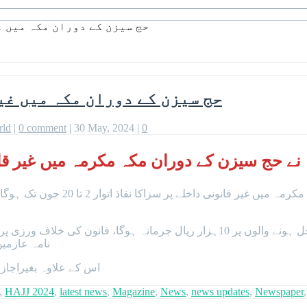
حج سیزن کے دوران مکہ میں 
حج سیزن کے دوران مکہ میں غی
rld
|
0 comment
|
30 May, 2024
|
0
ے حج سیزن کے دوران مکہ مکرمہ میں غیر قانون
سعودی وزارتِ داخلہ کی جانب سے جا
اعلامیے میں بتایا گیا ہے کہ مکہ مکرمہ میں غیر قانونی طور پر داخل ہونے والوں پر
نامہ عازمین کو مکہ لےجانے
اس کے علاوہ بغیراجاز
,
HAJJ 2024
,
latest news
,
Magazine
,
News
,
news updates
,
Newspaper