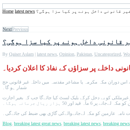
Home
latest news
غیر قانونی داخل ہونے پر کیا سزا ہوگی؟
Next
Previous
ر قانونی داخل ہونے پر کیا سزا ہوگی؟
By
Qaiser Aslam
|
latest news
,
Opinion
,
Pakistan
,
Uncategorized
,
Wo
ی داخلے پر سزاؤں کے نفاذ کا اعلان کردیا۔
ری اعلامیے کے مطابق مکہ مکرمہ میں غیر قانونی داخلے پر سزاکا نفاذ اتوار 2 تا 20 جون تک ہوگا، اس دوران مکہ مکرمہ یا مشاعر مقدسہ میں داخلہ غیر قانونی حج
شمار ہو گا۔
 10ہزار ریال جرمانہ ہوگا، قانون کی خلاف ورزی پر غیرملکی کو بے دخل کرکے بلیک لسٹ کیا جائےگا جب کہ بغیر اجازت
 پر 6 ماہ قید اور 50 ہزار ریال جرمانہ ہوگا۔
ت نامہ عازمین کو مکہ لےجانےوالےکی گاڑی بھی ضبط کی جائےگی۔
Blog
,
breaking latest great news
,
breaking latest news
,
breaking news