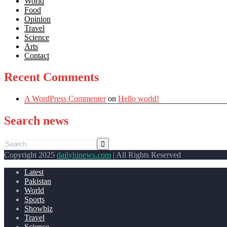
World
Food
Opinion
Travel
Science
Arts
Contact
Recent Comments
A WordPress Commenter
on
Hello world!
Search news
Copyright 2025
dailyhinews.com
| All Rights Reserved
Latest
Pakistan
World
Sports
Showbiz
Travel
Science