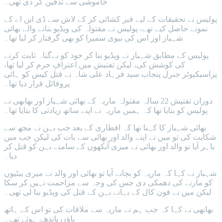
خاموشی سے تدفین کر دی تھی۔
پولیس نے تحقیقات کے لیے قبر کشائی کر کے لاش سے ڈی این اے کے
نمونے حاصل کیے تھے، پولیس نے مقتولہ کی ویڈیو بنانے والے بھائی
شہباز اور اس کی بیوی سمیرا کو بھی گرفتار کر لیا تھا۔
پولیس کے مطابق شہباز نے ویڈیو بنا کر خود کو بےگناہ ثابت کرنے
کی کوشش کی، لیکن تفتیش میں اعترافِ جرم کر لیا تھا،
پراسیکیوٹر جنرل پنجاب سید فرہاد علی شاہ نے قتل کیس کو ہائی
پروفائل قرار دیا تھا۔
دوران تفتیش 22 سالہ مقتولہ ماریہ کے بھائی شہباز اور بھابھی نے
پولیس کو بتایا تھا کہ ہمیں ماریہ نے اپنے ساتھ زیادتی کا بتایا تھا۔
بھائی شہباز کا کہنا تھا کہ افطاری کے بعد جب بہن نے مجھ سے
شکایت کی تو میں نے اپنے والد اور بھائی سے بات کی لیکن جب میں
باہر آیا تو والد اور بھائی نے میری آنکھوں کے سامنے بہن کو قتل کر
دیا۔
شہباز نے کہا کہ ماریہ کو بچانے آیا تو بھائی اور والد نے میری بیٹیوں
کو مارنے کی دھمکی دی جس کی وجہ سے مزاحمت نہیں کر سکا
لیکن میں نے فون کال کے بہانے بہن کے قتل کی ویڈیو بنا لی تھی۔
بھابھی نے کہا کہ جب ہم نے ماریہ سے ملاقات کی تو اس کے ہاتھ
پاؤں باندھے ہوئے تھے۔