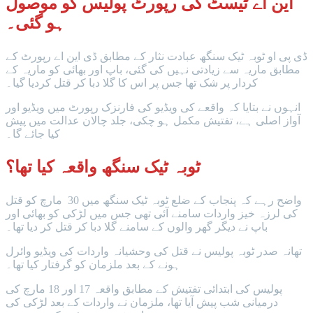
این اے ٹیسٹ کی رپورٹ پولیس کو موصول
ہو گئی۔
ڈی پی او ٹوبہ ٹیک سنگھ عبادت نثار کے مطابق ڈی این اے رپورٹ کے
مطابق ماریہ سے زیادتی نہیں کی گئی، باپ اور بھائی کو ماریہ کے
کردار پر شک تھا جس پر اس کا گلا دبا کر قتل کردیا گیا۔
انہوں نے بتایا کہ واقعے کی ویڈیو کی فارنزک رپورٹ میں ویڈیو اور
آواز اصلی ہے، تفتیش مکمل ہو چکی، جلد چالان عدالت میں پیش
کیا جائے گا۔
ٹوبہ ٹیک سنگھ واقعہ کیا تھا؟
واضح رہے کہ پنجاب کے ضلع ٹوبہ ٹیک سنگھ میں 30 مارچ کو قتل
کی لرزہ خیز واردات سامنے آئی تھی جس میں لڑکی کو بھائی اور
باپ نے دیگر گھر والوں کے سامنے گلا دبا کر قتل کر دیا تھا۔
تھانہ صدر ٹوبہ پولیس نے قتل کی وحشیانہ واردات کی ویڈیو وائرل
ہونے کے بعد ملزمان کو گرفتار کیا تھا۔
پولیس کی ابتدائی تفتیش کے مطابق واقعہ 17 اور 18 مارچ کی
درمیانی شب پیش آیا تھا، ملزمان نے واردات کے بعد لڑکی کی