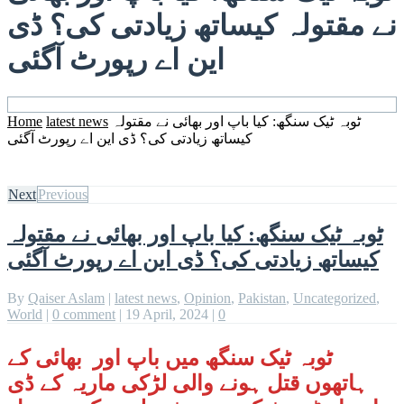
نے مقتولہ کیساتھ زیادتی کی؟ ڈی
این اے رپورٹ آگئی
ٹوبہ ٹیک سنگھ: کیا باپ اور بھائی نے مقتولہ
latest news
Home
کیساتھ زیادتی کی؟ ڈی این اے رپورٹ آگئی
Next
Previous
ٹوبہ ٹیک سنگھ: کیا باپ اور بھائی نے مقتولہ
کیساتھ زیادتی کی؟ ڈی این اے رپورٹ آگئی
By
Qaiser Aslam
|
latest news
,
Opinion
,
Pakistan
,
Uncategorized
,
World
|
0 comment
|
19 April, 2024
|
0
ٹوبہ ٹیک سنگھ میں باپ اور بھائی کے
ہاتھوں قتل ہونے والی لڑکی ماریہ کے ڈی