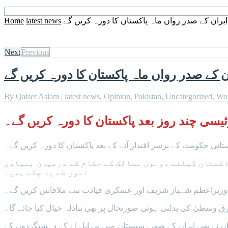
ایران کے صدر رواں ماہ پاکستان کا دورہ کریں گے
latest news
Home
Next
Previous
 کے صدر رواں ماہ پاکستان کا دورہ کریں گے
By
Qaiser Aslam
|
latest news
,
Opinion
,
Pakistan
,
Uncategorized
,
Wo
یسی چند روز بعد پاکستان کا دورہ کریں گے۔
نی حکومت کے برسر اقتدار آنے کے بعد پاکستان کا دورہ کریں گے۔
ے، ایرانی صدرکے دورہ پاکستان کیلئے دونوں ممالک کے حکام کے درمیان بنیادی
امور طے پا چکے ہیں۔
ی، وزیراعظم شہباز شریف اور عسکری قیادت سے ملاقاتیں کریں گے۔
ق وسطیٰ کی بدلتی ہوئی صورتحال پر بھی تبادلہ خیال کیا جائے گا۔
 میں پاکستان نے بھی ایران کے صوبے سیستان میں بی ایل اے کے دہشتگردوں کے