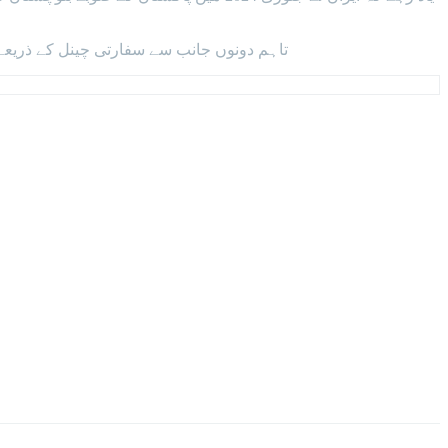
تاہم دونوں جانب سے سفارتی چینل کے ذریعے م