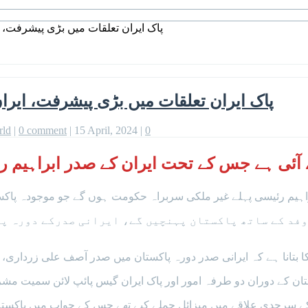
پاک ایران تعلقات میں بڑی پیشرفت، 
پاک ایران تعلقات میں بڑی پیشرفت، ایران
rld
|
0 comment
|
15 April, 2024
|
0
آئی ہے جس کے تحت ایران کے صدر ابراہیم رئ
راہیم رئیسی پہلے غیر ملکی سربراہ حکومت ہوں گے جو موجودہ پاکستا
ے مطابق ایرانی صدر ابراہیم رئیسی 22 اپریل کو وفد کے ساتھ پاکستان پہنچیں گ
کا بتانا ہے کہ ایرانی صدر دورہ پاکستان میں صدر آصف علی زردار
ستان کے دوران دو طرفہ امور اور پاک ایران گیس پائپ لائن سمیت مشر
کستان کے صوبے بلوچستان کے سرحدی علاقے میں میزائل حملے کیے تھے جس کے جواب