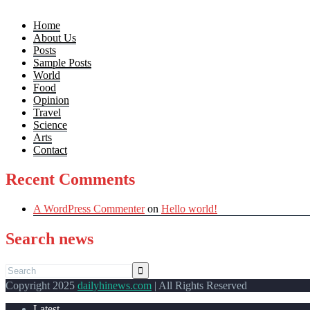
Home
About Us
Posts
Sample Posts
World
Food
Opinion
Travel
Science
Arts
Contact
Recent Comments
A WordPress Commenter
on
Hello world!
Search news
Copyright 2025
dailyhinews.com
| All Rights Reserved
Latest