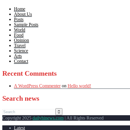
Home
About Us
Posts
Sample Posts
World
Food
Opinion
Travel
Science
Arts
Contact
Recent Comments
A WordPress Commenter
on
Hello world!
Search news
Copyright 2025
dailyhinews.com
| All Rights Reserved
Latest