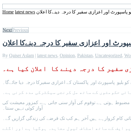
 پاسپورٹ اور اعزازی سفیر کا درجہ دینےکا اعلان
latest news
Home
Next
Previous
پورٹ اور اعزازی سفیر کا درجہ دینےکا اعلان
By
Qaiser Aslam
|
latest news
,
Opinion
,
Pakistan
,
Uncategorized
,
Wo
سفیر کا درجہ دینے کا اعلان کیا ہے۔
و بلیو پاسپورٹ اور پاکستان کے اعزازی سفیرکا درجہ دیا جائےگا۔
ائی حکومتوں کے ساتھ مل کرنجی سیکٹرکی مدد کرنی ہے۔
شت مضبوط ہوتی ہے توقوم کی آواز سنی جاتی ہے، کمزور معیشت کی
آواز کوئی نہیں سنتا۔
قیاتی کام کروارہے ہیں آخر ہم کب تک قرضے کی زندگی گزاریں گے۔
یم ایف کے ساتھ اسٹاف لیول معاہدہ ہوگیا ہے اور اگلے