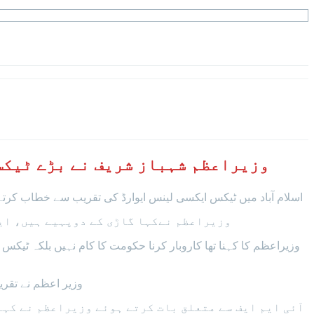
وزیراعظم شہباز شریف نے بڑے ٹیکس
اسلام آباد میں ٹیکس ایکسی لینس ایوارڈ کی تقریب سے خطاب کرتے 
وزیراعظم نےکہا گاڑی کے دوپہیے ہیں، ای
وزیراعظم کا کہنا تھا کاروبار کرنا حکومت کا کام نہیں بلکہ 
وزیر اعظم نے تقر
آئی ایم ایف سے متعلق بات کرتے ہوئے وزیراعظم نے کہا