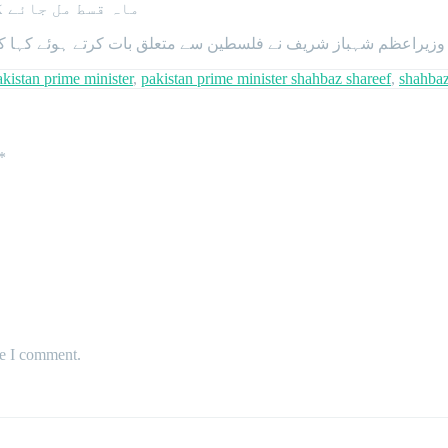
ماہ قسط مل جائے گ
وزیراعظم شہباز شریف نے فلسطین سے متعلق بات کرتے ہوئے کہا کہ
kistan prime minister
,
pakistan prime minister shahbaz shareef
,
shahbaz
*
me I comment.