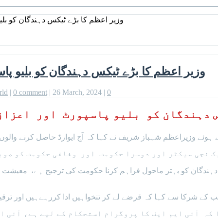
وزیر اعظم کا بڑے ٹیکس دہندگان کو بلیو
وزیر اعظم کا بڑے ٹیکس دہندگان کو بلیو پاس
rld
|
0 comment
|
26 March, 2024
|
0
 دہندگان کو بلیو پاسپورٹ اور اعزازی 
ہوئے وزیراعظم شہباز شریف نے کہا کہ آج ایوارڈ حاصل کرنے والوں ک
ک نجی سیکٹر اور دوسرا حکومت اور وفاقی حکومت کو صوب
ٹیکس دہندگان کو بہتر ماحول فراہم کرنا حکومت کی ترجیح ہے، معی
یب کے شرکا سے کہا کہ قرضے لے کر تنخواہیں ادا کررہےہیں اور تر
 کہ آئی ایم ایف کا پروگرام استحکام کے لیے ہے، آئی ا