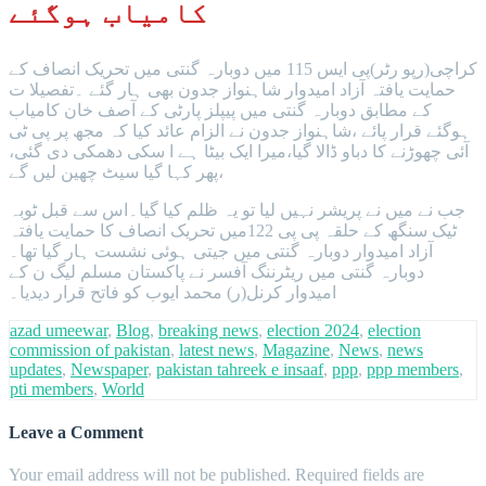
کامیاب ہوگئے
کراچی(رپو رٹر)پی ایس 115 میں دوبارہ گنتی میں تحریک انصاف کے
حمایت یافتہ آزاد امیدوار شاہنواز جدون بھی ہار گئے ۔تفصیلا ت
کے مطابق دوبارہ گنتی میں پیپلز پارٹی کے آصف خان کامیاب
ہوگئے قرار پائے ،شاہنواز جدون نے الزام عائد کیا کہ مجھ پر پی ٹی
آئی چھوڑنے کا دباو ڈالا گیا،میرا ایک بیٹا ہے ا سکی دھمکی دی گئی،
پھر کہا گیا سیٹ چھین لیں گے،
جب نے میں نے پریشر نہیں لیا تو یہ ظلم کیا گیا۔اس سے قبل ٹوبہ
ٹیک سنگھ کے حلقہ پی پی 122میں تحریک انصاف کا حمایت یافتہ
آزاد امیدوار دوبارہ گنتی میں جیتی ہوئی نشست ہار گیا تھا۔
دوبارہ گنتی میں ریٹرننگ آفسر نے پاکستان مسلم لیگ ن کے
امیدوار کرنل(ر) محمد ایوب کو فاتح قرار دیدیا۔
azad umeewar
,
Blog
,
breaking news
,
election 2024
,
election
commission of pakistan
,
latest news
,
Magazine
,
News
,
news
updates
,
Newspaper
,
pakistan tahreek e insaaf
,
ppp
,
ppp members
,
pti members
,
World
Leave a Comment
Your email address will not be published.
Required fields are