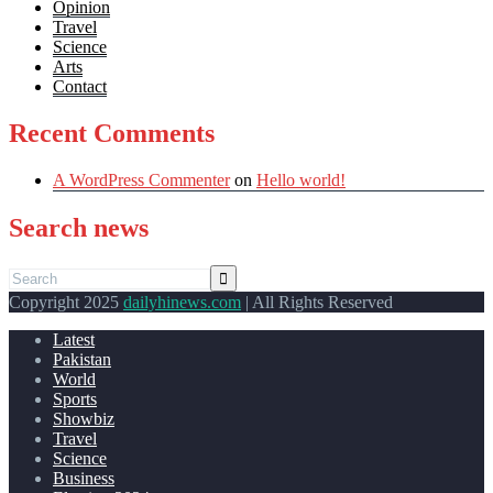
Opinion
Travel
Science
Arts
Contact
Recent Comments
A WordPress Commenter
on
Hello world!
Search news
Copyright 2025
dailyhinews.com
| All Rights Reserved
Latest
Pakistan
World
Sports
Showbiz
Travel
Science
Business