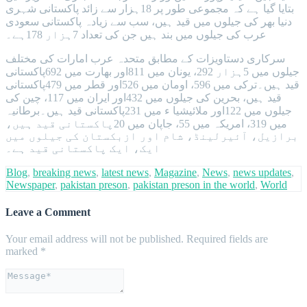
بتایا گیا ہے کہ مجموعی طور پر 18ہزار سے زائد پاکستانی شہری
دنیا بھر کی جیلوں میں قید ہیں، سب سے زیادہ پاکستانی سعودی
عرب کی جیلوں میں بند ہیں جن کی تعداد 7ہزار 178ہے۔
سرکاری دستاویزات کے مطابق متحدہ عرب امارات کی مختلف
جیلوں میں 5ہزار 292، یونان میں 811اور بھارت میں 692پاکستانی
قید ہیں۔ترکی میں 596، اومان میں 526اور قطر میں 479پاکستانی
قید ہیں، بحرین کی جیلوں میں 432اور ایران میں 117، چین کی
جیلوں میں 122اور ملائیشیا ء میں 231پاکستانی قید ہیں۔برطانیہ
میں 319، امریکہ میں 55، جاپان میں 20پاکستانی قید ہیں،
برازیل، آئیرلینڈ، شام اور ازبکستان کی جیلوں میں
ایک، ایک پاکستانی قید ہے۔
Blog
,
breaking news
,
latest news
,
Magazine
,
News
,
news updates
,
Newspaper
,
pakistan preson
,
pakistan preson in the world
,
World
Leave a Comment
Your email address will not be published.
Required fields are
marked
*