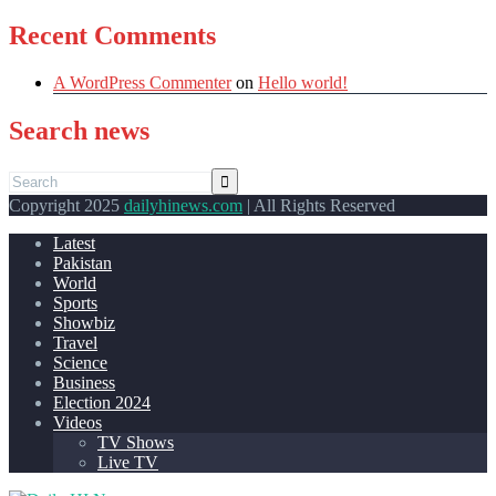
Recent Comments
A WordPress Commenter
on
Hello world!
Search news
Copyright 2025
dailyhinews.com
| All Rights Reserved
Latest
Pakistan
World
Sports
Showbiz
Travel
Science
Business
Election 2024
Videos
TV Shows
Live TV