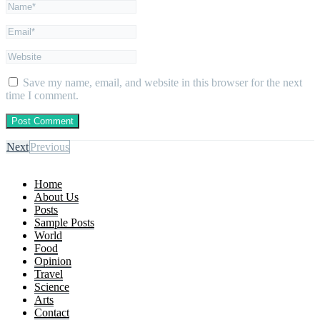
Save my name, email, and website in this browser for the next
time I comment.
Next
Previous
Home
About Us
Posts
Sample Posts
World
Food
Opinion
Travel
Science
Arts
Contact