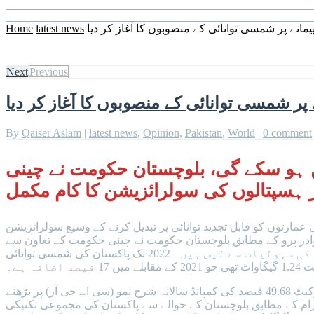
انے پر شمسی توانائی کے منصوبوں کا آغاز کر دیا
latest news
Home
Next
Previous
پر شمسی توانائی کے منصوبوں کا آغاز کر دیا
By
Qaiser Aslam
|
latest news
,
Opinion
,
Pakistan
,
World
|
0 comment
 ہو سکے گی، بلوچستان حکومت نے چینی
رتوں کو قابل تجدید توانائی پر تبدیل کرنے کے وسیع سولرائزیشن
ادر پرو کے مطابق بلوچستان حکومت نے چینی حکومت کے تعاون سے
12 تعلیمی اداروں، کمپیوٹر لیبز اور ہسپتالوں کی سولرائزیشن کا کام مکمل کر لیا ہے جو جدید شمسی توانائی کی سہولیات سے لیس ہیں۔ 2022 تک پاکستان کی شمسی توانائی
افہ ہے۔
حکومت نے ملک میں شمسی توانائی کا حصہ بڑھانے کے لئے بہت سے اقدامات تجویز کیے ہیں۔ اب تک پاکستان کی شمسی توانائی کی مارکیٹ 49.68 فیصد کی کمپانڈ سالانہ شرح نمو (سی اے جی آر) پر بڑھنے
ایشیا ریجنل اکنامک کوآپریشن پروگرام کے مطابق بلوچستان کے حوالے سے پاکستان کی مجموعی تکنیکی