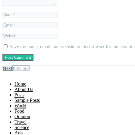
Save my name, email, and website in this browser for the next ti
Next
Previous
Home
About Us
Posts
Sample Posts
World
Food
Opinion
Travel
Science
Arts