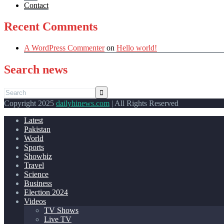
Contact
Recent Comments
A WordPress Commenter
on
Hello world!
Search news
Copyright 2025
dailyhinews.com
| All Rights Reserved
Latest
Pakistan
World
Sports
Showbiz
Travel
Science
Business
Election 2024
Videos
TV Shows
Live TV