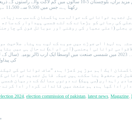
رکھتا ہے، جس میں 9،500 سے 11،500 میگاواٹ کے پی وی یوٹیلیٹی اسکیل پلانٹس بھی شامل ہیں۔
ل تجدید توانائی کے حوالے سے پاکستان کے سب سے زیادہ 
لی کی رسائی کو بڑھانے کے لئے شمسی پیداوار کے ساتھ ج
بجلی (اعلی معیار کی روشنی اور موبائل فون کی چارجنگ) 
ن کا 36 فیصد حصہ بجلی سے آراستہ ہے لہذا اس جوڑے میں صوبے کے لیے بے
لاقوامی توانائی ایجنسی (آئی ای اے) نے حال ہی میں بتا
کی پیداوار میں
اکستان ایک اہم موڑ پر کھڑا ہے، “صاف توانائی کی ٹیکن
بل کو محفوظ بنا سکتے ہیں جبکہ قابل تجدید توانائی کے
ادی راہداری (سی پیک) نے دونوں ممالک کے درمیان شمسی 
ار ادا کیا ہے، ہم صنعت میں قائدانہ کردار ادا کرنے ج
election 2024
,
election commission of pakistan
,
latest news
,
Magazine
,
*