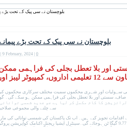
بلوچستان نے سی پیک کے تحت بڑے پیم
بلوچستان نے سی پیک کے تحت بڑے پیمانے 
|
9 February, 2024
|
0
تی اور بلا تعطل بجلی کی فراہمی ممکن
ہسپتالوں کی سولرائزیشن کا کام مکمل
ت کی سہولیات اور شہری محکموں سمیت مختلف سرکاری محکموں کی عما
کو صاف، سستی اور بلا تعطل بجلی کی فراہمی ممکن ہو سکے گی۔ گو
سے چلنے والی مجموعی صلاحیت 1.24 گیگاواٹ تھی جو 2021 کے مقابلے میں 17 فیصد اض
کا تخمینہ ہے جو 2023 میں 1.30 گیگا ٹن سے بڑھ کر 2028 میں 9.77 گیگا ٹن ہوجائے گی۔سینٹرل 