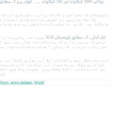
بلوچستان کا جغرافیہ، تابکاری اور محل وقوع اسے قاب
کے مطابق دیہی رہائشیوں کے لئے قابل اعتماد بج
جاسکتا ہے۔ اگرچہ مائیکروگرڈ عام طور پر صرف بنیادی 
ایک اندازے کے مطابق بلوچستا
ترقی کا سب سے بڑا مرکز بننے کے لئے تیار ہے۔ بین ا
ایسے پس منظر میں پاکستان ایک اہم موڑ پر کھڑا ہے، پ
توانائی بلکہ ہم پائیدار اور صاف توانائی کے مستق
فوائد سے فائدہ اٹھا سکتے ہیں۔ یقینا پاک چین اقتص
کرد
News
,
news updates
,
World