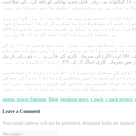
توانائی 2900 گیگاواٹ اور 340 گیگاواٹ ہے۔ گوادر پرو کے مطابق مزید برآں، بلوچستان 5-10 سالوں میں کم لاگت والے راستوں کے ذریعے 14 گیگاواٹ سے زیادہ قابل تجدید توانائی کو نافذ کرنے کی صلاحیت
امکانات والے صوبوں میں سے ایک بناتا ہے۔ گوادر پرو
وڑے گئے ڈی سینٹرلائزڈ مائیکرو گرڈز کا استعمال کیا
فراہم کرتے ہیں ، لیکن یہ طویل مدت میں کافی کم لاگت
پر متعدد گھروں کے لئے ایسا کرنے کے قابل ہے۔
 پناہ صلاحیت موجود ہے۔ مستقبل میں یہ صوبہ ملک میں شمسی توانائی کی
یا ہے کہ شمسی توانائی پہلی بار روایتی تیل کے مقابلے
میں زیادہ سرمایہ کاری کو راغب کرنے کے لئے تیار ہے۔ 2023 میں شمسی صنعت میں اوسطا ایک ارب ڈالر یومیہ (سال کے لیے 380 ارب ڈالر) کی سرمایہ کاری کی جا رہی ہے، جو پہلی بار تیل
 سرمایہ کاری (سال کے لیے 370 ارب ڈالر) سے زیادہ ہے۔
الوجی کی مسلسل تزئین و آرائش کے ذریعے، نہ صرف شمسی
 ذرائع کی طرف عالمی منتقلی کے ساتھ آنے والے معاشی
توانائی کے شعبے میں تعاون کو فروغ دینے میں بھی اہم
ا رہے ہیں، سی پیک کو سبز راہداری بنانے جا رہے ہیں۔
atomic power Pakistan
,
Blog
,
breaking news
,
c pack
,
c pack project
,
Leave a Comment
Your email address will not be published.
Required fields are marked