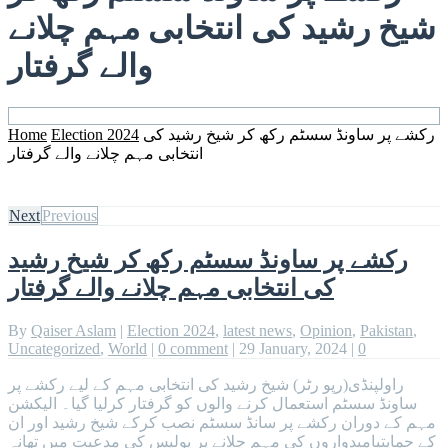
شیخ رشید کی انتخابی مہم چلانے
والے گرفتار
رکشے پر ساونڈ سسٹم رکھ کر شیخ رشید کی
Election 2024
Home
انتخابی مہم چلانے والے گرفتار
Next
Previous
رکشے پر ساونڈ سسٹم رکھ کر شیخ رشید
کی انتخابی مہم چلانے والے گرفتار
By
Qaiser Aslam
|
Election 2024
,
latest news
,
Opinion
,
Pakistan
,
Uncategorized
,
World
|
0 comment
|
29 January, 2024
|
0
راولپنڈی(رپو رٹر) شیخ رشید کی انتخابی مہم کے لیے رکشے پر
ساونڈ سسٹم استعمال کرنے والوں کو گرفتار کرلیا گیا۔ الیکشن
مہم کے دوران رکشے پر سانڈ سسٹم نصب کرکے شیخ رشید اور ان
کے حمایتیامیدواروں کی مہم چلانے پر پولیس کی مدعیت میں تھانہ