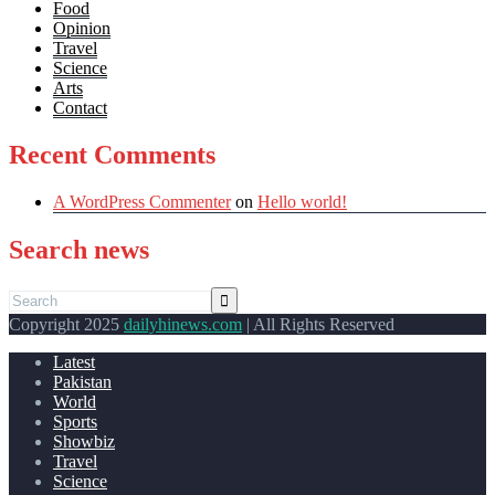
Food
Opinion
Travel
Science
Arts
Contact
Recent Comments
A WordPress Commenter
on
Hello world!
Search news
Copyright 2025
dailyhinews.com
| All Rights Reserved
Latest
Pakistan
World
Sports
Showbiz
Travel
Science