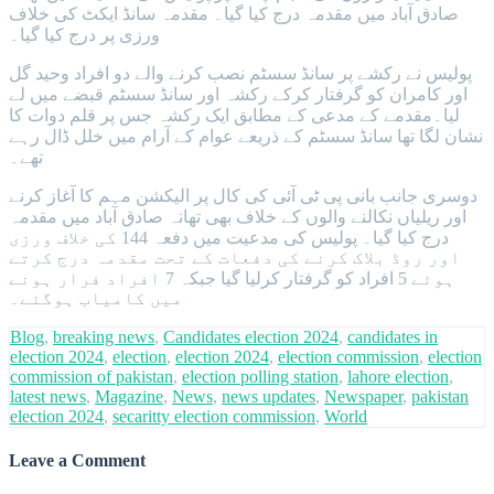
صادق آباد میں مقدمہ درج کیا گیا۔ مقدمہ سانڈ ایکٹ کی خلاف
ورزی پر درج کیا گیا۔
پولیس نے رکشے پر سانڈ سسٹم نصب کرنے والے دو افراد وحید گل
اور کامران کو گرفتار کرکے رکشہ اور سانڈ سسٹم قبضے میں لے
لیا۔مقدمے کے مدعی کے مطابق ایک رکشہ جس پر قلم دوات کا
نشان لگا تھا سانڈ سسٹم کے ذریعے عوام کے آرام میں خلل ڈال رہے
تھے۔
دوسری جانب بانی پی ٹی آئی کی کال پر الیکشن مہم کا آغاز کرنے
اور ریلیاں نکالنے والوں کے خلاف بھی تھانہ صادق آباد میں مقدمہ
درج کیا گیا۔ پولیس کی مدعیت میں دفعہ 144 کی خلاف ورزی
اور روڈ بلاک کرنے کی دفعات کے تحت مقدمہ درج کرتے
ہوئے 5 افراد کو گرفتار کرلیا گیا جبکہ 7 افراد فرار ہونے
میں کامیاب ہوگئے۔
Blog
,
breaking news
,
Candidates election 2024
,
candidates in
election 2024
,
election
,
election 2024
,
election commission
,
election
commission of pakistan
,
election polling station
,
lahore election
,
latest news
,
Magazine
,
News
,
news updates
,
Newspaper
,
pakistan
election 2024
,
secaritty election commission
,
World
Leave a Comment