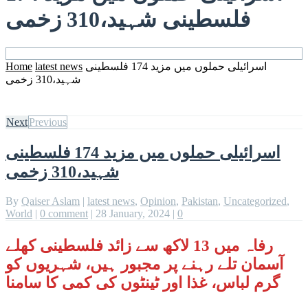
فلسطینی شہید،310 زخمی
اسرائیلی حملوں میں مزید 174 فلسطینی
latest news
Home
شہید،310 زخمی
Next
Previous
اسرائیلی حملوں میں مزید 174 فلسطینی
شہید،310 زخمی
By
Qaiser Aslam
|
latest news
,
Opinion
,
Pakistan
,
Uncategorized
,
World
|
0 comment
|
28 January, 2024
|
0
رفاہ میں 13 لاکھ سے زائد فلسطینی کھلے
آسمان تلے رہنے پر مجبور ہیں، شہریوں کو
گرم لباس، غذا اور ٹینٹوں کی کمی کا سامنا