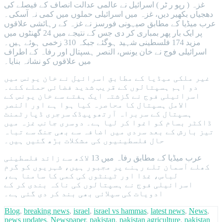
غزہ ( رپو ر ٹر ) اسرائیل نے عالمی عدالت انصاف کے فیصلے کی
دھجیاں بکھیر دیں، غزہ میں اسرائیلی حملوں میں کمی نہ آسکی۔
عرب میڈیا کے مطابق صیہونی فورسز نے غزہ کے رہائشی علاقوں
پر ایک بار پھر بمباری کر دی جس کے نتیجے میں 24 گھنٹوں میں
مزید 174 فلسطینی شہید ہوگئے جبکہ 310 زخمی ہوئے ہیں۔
اسرائیلی فوج نے خان یونس، النصر ہسپتال اور رفاہ کے اطراف
میں علاقوں کو نشانہ بنایا۔
غیر ملکی میڈیا کے مطابق اسرائیل نے خان یونس میں
دو اہم ہسپتالوں کے قریب شدید فضائی حملے کئے۔
اسرائیلی فوج نے گزشتہ ایک ہفتے سے خان یونس کے
الامل ہسپتال کا محاصرہ کیا ہوا ہے اور النصر
ہسپتال کے سربراہ آرتھوپیڈک سرجری ڈپارٹمنٹ
ڈاکٹر بسام کو اغوا کر لیا ہے۔ دوسری جانب غزہ میں
تیز بارش کے بعد سردی میں اضافہ سے بھی جنگ سے تباہ
حال فلسطینیوں کی مشکلات بڑھ گئیں ہیں۔
عرب میڈیا کے مطابق رفاہ میں 13 لاکھ سے زائد فلسطینی
کھلے آسمان تلے رہنے پر مجبور ہیں، شہریوں کو گرم
لباس، غذا اور ٹینٹوں کی کمی کا سامنا ہے،
اسرائیلی فوج نے ہسپتالوں کی ناکہ بندی کر کے
ادویات کی سپلائی بھی بند کر دی گئی ہے۔
Blog
,
breaking news
,
israel
,
israel vs hammas
,
latest news
,
News
,
news updates
,
Newspaper
,
pakistan
,
pakistan agriculture
,
pakistan