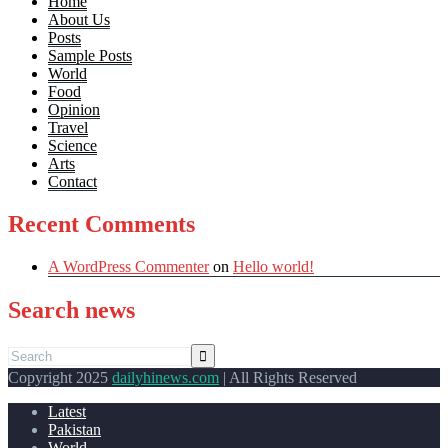
Home
About Us
Posts
Sample Posts
World
Food
Opinion
Travel
Science
Arts
Contact
Recent Comments
A WordPress Commenter
on
Hello world!
Search news
Copyright 2025
dailyhinews.com
| All Rights Reserved
Latest
Pakistan
World