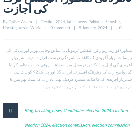
کی اجازت
By 
Qaiser Aslam
|
Election 2024
, 
latest news
, 
Pakistan
, 
Showbiz
, 
0
Uncategorized
, 
World
|
0 comment
|
9 January, 2024    
|
پشاور (کو رٹ رپو ر ٹر) الیکشن ٹربیونل نے سابق وفاقی وزیر اور پی ٹی آئی
رہنما شہریار آفریدی کے کاغذات نامزدگی درست قرار دے دیئے۔شہریار
آفریدی کی اپیل پر الیکشن ٹریبونل میں سماعت ہوئی جسے منظور کر لیا
گیا۔واضح رہے کہ ریٹرننگ افسر نے این اے 35 اور پی کے 92 کوہاٹ سے
شہریار آفریدی کے کاغذات مسترد کردیئے تھے۔یاد رہے کہ ملک بھر میں 8
فروری کو عام انتخابات کے لیے پولنگ شیڈول ہے۔
Blog
,
breaking news
,
Candidates election 2024
,
election
,
election 2024
,
election commission
,
election commission